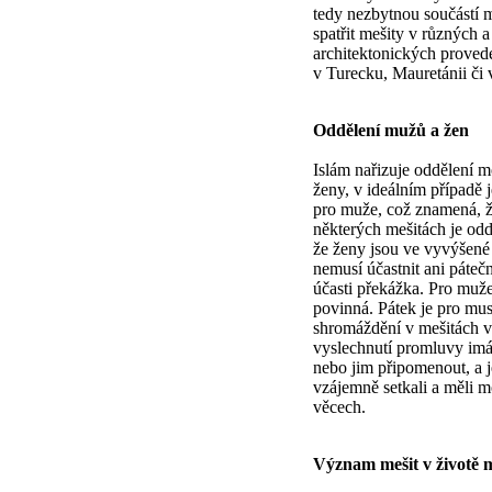
tedy nezbytnou součástí
spatřit mešity v různých a
architektonických proveden
v Turecku, Mauretánii či 
Oddělení mužů a žen
Islám nařizuje oddělení m
ženy, v ideálním případě 
pro muže, což znamená, ž
některých mešitách je odd
že ženy jsou ve vyvýšené p
nemusí účastnit ani pátečn
účasti překážka. Pro muže
povinná. Pátek je pro mu
shromáždění v mešitách v
vyslechnutí promluvy imá
nebo jim připomenout, a j
vzájemně setkali a měli 
věcech.
Význam mešit v životě 