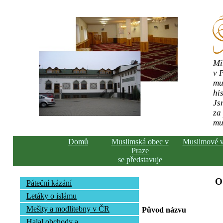
Mí
v 
mu
his
Js
za
mu
Domů
Muslimská obec v
Muslimové 
Praze
se představuje
O
Páteční kázání
Letáky o islámu
Mešity a modlitebny v ČR
Původ názvu
Halal obchody a