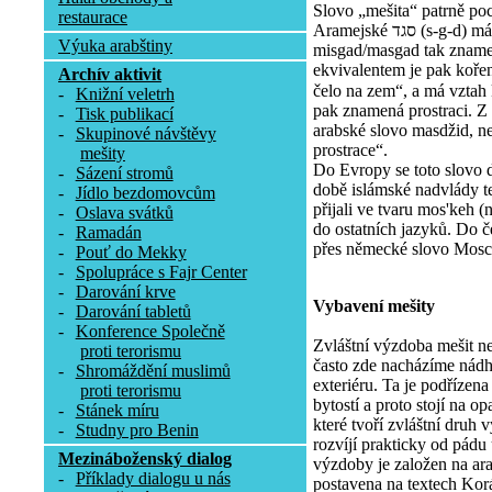
Slovo „mešita“ patrně poc
restaurace
Aramejské סגד (s-g-d) má význam uctívat, poklekat. Tvar
Výuka arabštiny
misgad/masgad tak zname
ekvivalentem je pak koře
Archív aktivit
čelo na zem“, a má vztah k 
-
Knižní veletrh
pak znamená prostraci. Z
-
Tisk publikací
arabské slovo masdžid, ne
-
Skupinové návštěvy
prostrace“.
mešity
Do Evropy se toto slovo 
-
Sázení stromů
době islámské nadvlády te
-
Jídlo bezdomovcům
přijali ve tvaru mos'keh (
-
Oslava svátků
do ostatních jazyků. Do č
-
Ramadán
přes německé slovo Mosc
-
Pouť do Mekky
-
Spolupráce s Fajr Center
-
Darování krve
Vybavení mešity
-
Darování tabletů
-
Konference Společně
Zvláštní výzdoba mešit n
proti terorismu
často zde nacházíme nádhe
-
Shromáždění muslimů
exteriéru. Ta je podřízen
proti terorismu
bytostí a proto stojí na 
-
Stánek míru
které tvoří zvláštní druh
-
Studny pro Benin
rozvíjí prakticky od pádu
Mezináboženský dialog
výzdoby je založen na arab
-
Příklady dialogu u nás
postavena na textech Korán