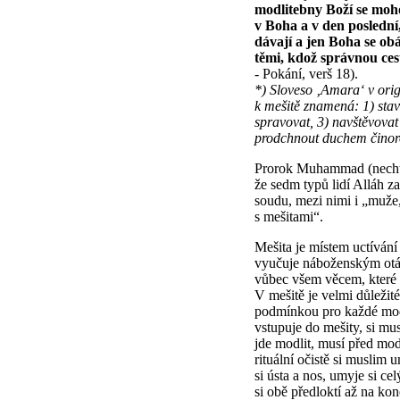
modlitebny Boží se mohou
v Boha a v den poslední
dávají a jen Boha se ob
těmi, kdož správnou ces
- Pokání, verš 18).
*) Sloveso ‚Amara‘ v ori
k mešitě znamená: 1) stav
spravovat, 3) navštěvovat
prodchnout duchem činor
Prorok Muhammad (nechť 
že sedm typů lidí Alláh 
soudu, mezi nimi i „muže,
s mešitami“.
Mešita je místem uctívání
vyučuje náboženským otá
vůbec všem věcem, které p
V mešitě je velmi důležité
podmínkou pro každé mod
vstupuje do mešity, si mu
jde modlit, musí před modl
rituální očistě si muslim 
si ústa a nos, umyje si c
si obě předloktí až na kon