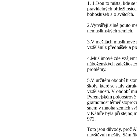
1. 1.Jsou to místa, kde se
pravidelných příležitoste
bohoslužeb a o svátcích.
2.Vytvářejí silné pouto m
nemuslimských zemích.
3.V mešitách muslimové z
vzdělání z přednášek a pr
4.Muslimové zde vzájemně
náboženských záležitostec
problémy.
5.V určitém období histor
školy, které se staly záru
vzdělanosti. V období mu
Pyrenejském poloostrově (
gramotnost témeř stoproce
snem v mnoha zemích svět
v Káhiře byla při stejnojm
972.
Toto jsou důvody, proč Al
navštěvují mešity. Sám ř