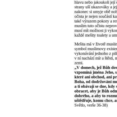
hlavu nebo jakoukoli její 
strany uší ukazováky a je
nakonec si umyje obě noh
očista je nejen součástí k
také výrazem pokory a res
muslim tuto očistu nepro
musí mít možnost ji vykon
každé mešity toalety a um
Mešita má v životě musli
symbol muslimovy existenc
vykonávání jednoho z pil
v ní nachází mír a štěstí
zemi.
„V domech, jež Bůh dovol
vzpomíná jména Jeho, sl
které ani obchod, ani p
Boha, od dodržování mo
a ti obávají se dne, kdy
obracet, aby je Bůh odmě
dobrého, a aby to rozmn
uštědřuje, komu chce, an
Světlo, verše 36-38)