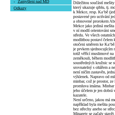
-
Zamyšlení nad MD
Důležitou součástí mešity
který ukazuje qiblu, tj. m
Odkazy
k Mekce, resp. Ka‘bě (j
postavené pro uctívání je
a obnovené prorokem Ab
Mekce jako jediná mešita
v ní modlí orientováni s
středu. Ve všech ostatních
modlitbou postaví čelem k
otočeni směrem ke Ka‘bě
je prvkem sjednocujícím 
totiž věřící muslimové na
zeměkouli, během modlitb
soustředných kružnic se 
srovnatelný s oltářem a n
není ničím zastavěn, jed
výklenek. Napravo od mih
minbar, což je prostor, ze
promluva imáma. Minbar m
jeho účelem je jen dobrá vi
kazatele.
Není určeno, jakou má meš
například byla mešita po
bez střechy anebo se stře
Minarety se začaly stavě