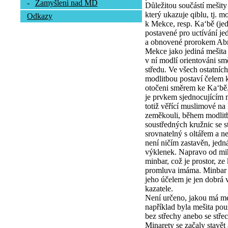
-
Zamyšlení nad MD
Důležitou součástí mešity
který ukazuje qiblu, tj. m
Odkazy
k Mekce, resp. Ka‘bě (j
postavené pro uctívání je
a obnovené prorokem Ab
Mekce jako jediná mešita
v ní modlí orientováni s
středu. Ve všech ostatních
modlitbou postaví čelem k
otočeni směrem ke Ka‘bě
je prvkem sjednocujícím 
totiž věřící muslimové na
zeměkouli, během modlitb
soustředných kružnic se 
srovnatelný s oltářem a n
není ničím zastavěn, jed
výklenek. Napravo od mih
minbar, což je prostor, ze
promluva imáma. Minbar m
jeho účelem je jen dobrá vi
kazatele.
Není určeno, jakou má meš
například byla mešita po
bez střechy anebo se stře
Minarety se začaly stavě