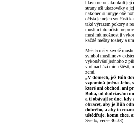
hlavu nebo jakoukoli její 
strany uší ukazováky a je
nakonec si umyje obě noh
očista je nejen součástí k
také výrazem pokory a res
muslim tuto očistu nepro
musí mít možnost ji vykon
každé mešity toalety a um
Mešita má v životě musli
symbol muslimovy existenc
vykonávání jednoho z pil
v ní nachází mír a štěstí
zemi.
„V domech, jež Bůh dovol
vzpomíná jména Jeho, sl
které ani obchod, ani p
Boha, od dodržování mo
a ti obávají se dne, kdy
obracet, aby je Bůh odmě
dobrého, a aby to rozmn
uštědřuje, komu chce, an
Světlo, verše 36-38)