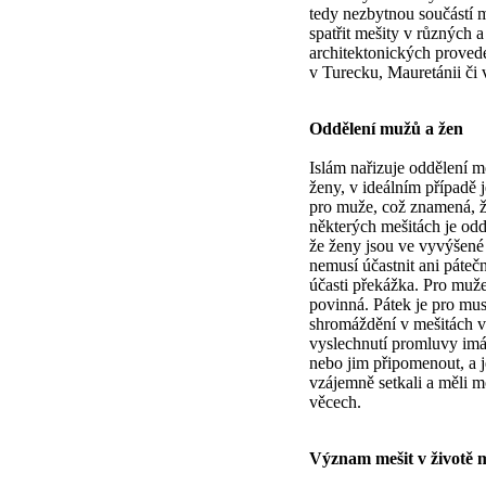
tedy nezbytnou součástí
spatřit mešity v různých a
architektonických proveden
v Turecku, Mauretánii či 
Oddělení mužů a žen
Islám nařizuje oddělení m
ženy, v ideálním případě 
pro muže, což znamená, ž
některých mešitách je odd
že ženy jsou ve vyvýšené p
nemusí účastnit ani pátečn
účasti překážka. Pro muže
povinná. Pátek je pro mu
shromáždění v mešitách v
vyslechnutí promluvy imá
nebo jim připomenout, a j
vzájemně setkali a měli 
věcech.
Význam mešit v životě 