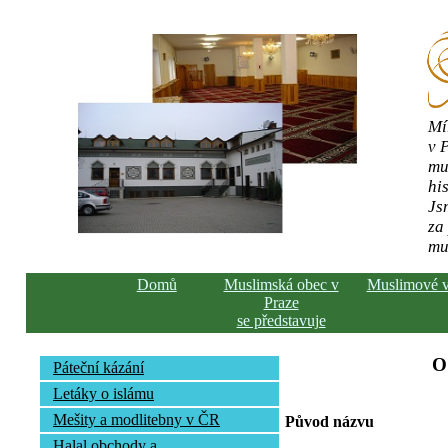
Mí
v 
mu
his
Js
za
mu
Domů
Muslimská obec v
Muslimové 
Praze
se představuje
O
Páteční kázání
Letáky o islámu
Mešity a modlitebny v ČR
Původ názvu
Halal obchody a