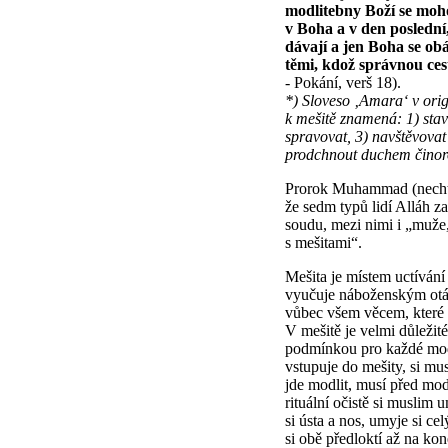
modlitebny Boží se mohou
v Boha a v den poslední
dávají a jen Boha se ob
těmi, kdož správnou ces
- Pokání, verš 18).
*) Sloveso ‚Amara‘ v ori
k mešitě znamená: 1) stav
spravovat, 3) navštěvovat
prodchnout duchem činor
Prorok Muhammad (nechť 
že sedm typů lidí Alláh 
soudu, mezi nimi i „muže,
s mešitami“.
Mešita je místem uctívání
vyučuje náboženským otá
vůbec všem věcem, které p
V mešitě je velmi důležité
podmínkou pro každé mod
vstupuje do mešity, si mu
jde modlit, musí před modl
rituální očistě si muslim 
si ústa a nos, umyje si c
si obě předloktí až na kon