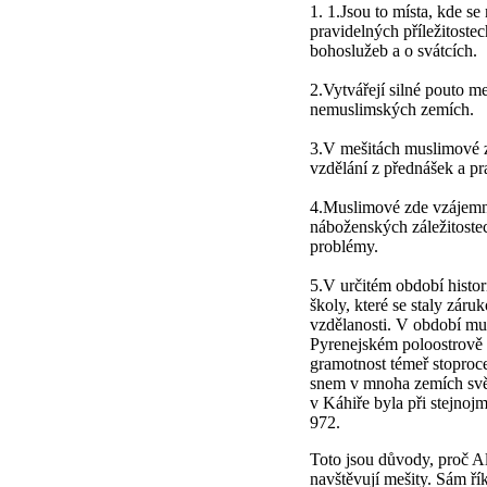
1. 1.Jsou to místa, kde se
pravidelných příležitoste
bohoslužeb a o svátcích.
2.Vytvářejí silné pouto m
nemuslimských zemích.
3.V mešitách muslimové z
vzdělání z přednášek a pr
4.Muslimové zde vzájemně
náboženských záležitostec
problémy.
5.V určitém období histor
školy, které se staly záru
vzdělanosti. V období mu
Pyrenejském poloostrově (
gramotnost témeř stoproce
snem v mnoha zemích svět
v Káhiře byla při stejnojm
972.
Toto jsou důvody, proč Al
navštěvují mešity. Sám ř