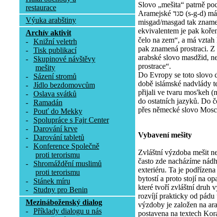
Slovo „mešita“ patrně poc
restaurace
Aramejské סגד (s-g-d) má význam uctívat, poklekat. Tvar
Výuka arabštiny
misgad/masgad tak zname
ekvivalentem je pak koře
Archív aktivit
čelo na zem“, a má vztah k 
-
Knižní veletrh
pak znamená prostraci. Z
-
Tisk publikací
arabské slovo masdžid, ne
-
Skupinové návštěvy
prostrace“.
mešity
Do Evropy se toto slovo 
-
Sázení stromů
době islámské nadvlády te
-
Jídlo bezdomovcům
přijali ve tvaru mos'keh (
-
Oslava svátků
do ostatních jazyků. Do č
-
Ramadán
přes německé slovo Mosc
-
Pouť do Mekky
-
Spolupráce s Fajr Center
-
Darování krve
Vybavení mešity
-
Darování tabletů
-
Konference Společně
Zvláštní výzdoba mešit n
proti terorismu
často zde nacházíme nádhe
-
Shromáždění muslimů
exteriéru. Ta je podřízen
proti terorismu
bytostí a proto stojí na 
-
Stánek míru
které tvoří zvláštní druh
-
Studny pro Benin
rozvíjí prakticky od pádu
Mezináboženský dialog
výzdoby je založen na arab
-
Příklady dialogu u nás
postavena na textech Korán