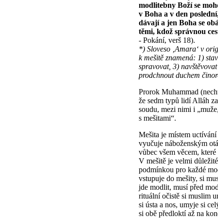
modlitebny Boží se mohou
v Boha a v den poslední
dávají a jen Boha se ob
těmi, kdož správnou ces
- Pokání, verš 18).
*) Sloveso ‚Amara‘ v ori
k mešitě znamená: 1) stav
spravovat, 3) navštěvovat
prodchnout duchem činor
Prorok Muhammad (nechť 
že sedm typů lidí Alláh 
soudu, mezi nimi i „muže,
s mešitami“.
Mešita je místem uctívání
vyučuje náboženským otá
vůbec všem věcem, které p
V mešitě je velmi důležité
podmínkou pro každé mod
vstupuje do mešity, si mu
jde modlit, musí před modl
rituální očistě si muslim 
si ústa a nos, umyje si c
si obě předloktí až na kon