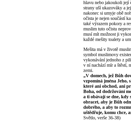
hlavu nebo jakoukoli její 
strany uší ukazováky a je
nakonec si umyje obě noh
očista je nejen součástí k
také výrazem pokory a res
muslim tuto očistu nepro
musí mít možnost ji vykon
každé mešity toalety a um
Mešita má v životě musli
symbol muslimovy existenc
vykonávání jednoho z pil
v ní nachází mír a štěstí
zemi.
„V domech, jež Bůh dovol
vzpomíná jména Jeho, sl
které ani obchod, ani p
Boha, od dodržování mo
a ti obávají se dne, kdy
obracet, aby je Bůh odmě
dobrého, a aby to rozmn
uštědřuje, komu chce, an
Světlo, verše 36-38)