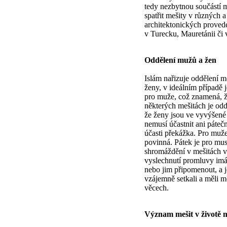
tedy nezbytnou součástí
spatřit mešity v různých a
architektonických proveden
v Turecku, Mauretánii či 
Oddělení mužů a žen
Islám nařizuje oddělení m
ženy, v ideálním případě 
pro muže, což znamená, ž
některých mešitách je odd
že ženy jsou ve vyvýšené p
nemusí účastnit ani pátečn
účasti překážka. Pro muže
povinná. Pátek je pro mu
shromáždění v mešitách v
vyslechnutí promluvy imá
nebo jim připomenout, a j
vzájemně setkali a měli 
věcech.
Význam mešit v životě 