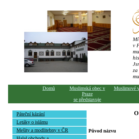
Mí
v 
mu
his
Js
za
mu
Domů
Muslimská obec v
Muslimové 
Praze
se představuje
O
Páteční kázání
Letáky o islámu
Mešity a modlitebny v ČR
Původ názvu
Halal obchody a