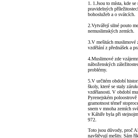
1. 1.Jsou to místa, kde se
pravidelných příležitoste
bohoslužeb a o svátcích.
2.Vytvářejí silné pouto m
nemuslimských zemích.
3.V mešitách muslimové z
vzdělání z přednášek a pr
4.Muslimové zde vzájemně
náboženských záležitostec
problémy.
5.V určitém období histor
školy, které se staly záru
vzdělanosti. V období mu
Pyrenejském poloostrově (
gramotnost témeř stoproce
snem v mnoha zemích svět
v Káhiře byla při stejnojm
972.
Toto jsou důvody, proč Al
navštěvují mešity. Sám ř