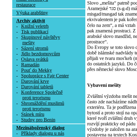
Slovo „mešita“ patrně poc
restaurace
Aramejské סגד (s-g-d) má význam uctívat, poklekat. Tvar
Výuka arabštiny
misgad/masgad tak zname
ekvivalentem je pak koře
Archív aktivit
čelo na zem“, a má vztah k 
-
Knižní veletrh
pak znamená prostraci. Z
-
Tisk publikací
arabské slovo masdžid, ne
-
Skupinové návštěvy
prostrace“.
mešity
Do Evropy se toto slovo 
-
Sázení stromů
době islámské nadvlády te
-
Jídlo bezdomovcům
přijali ve tvaru mos'keh (
-
Oslava svátků
do ostatních jazyků. Do č
-
Ramadán
přes německé slovo Mosc
-
Pouť do Mekky
-
Spolupráce s Fajr Center
-
Darování krve
Vybavení mešity
-
Darování tabletů
-
Konference Společně
Zvláštní výzdoba mešit n
proti terorismu
často zde nacházíme nádhe
-
Shromáždění muslimů
exteriéru. Ta je podřízen
proti terorismu
bytostí a proto stojí na 
-
Stánek míru
které tvoří zvláštní druh
-
Studny pro Benin
rozvíjí prakticky od pádu
Mezináboženský dialog
výzdoby je založen na arab
-
Příklady dialogu u nás
postavena na textech Korán