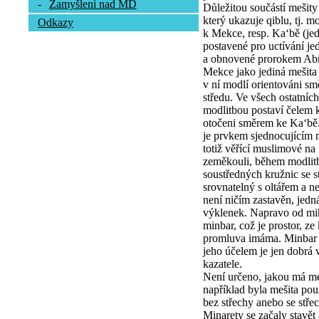
-
Zamyšlení nad MD
Důležitou součástí mešity
který ukazuje qiblu, tj. m
Odkazy
k Mekce, resp. Ka‘bě (j
postavené pro uctívání je
a obnovené prorokem Ab
Mekce jako jediná mešita
v ní modlí orientováni s
středu. Ve všech ostatních
modlitbou postaví čelem k
otočeni směrem ke Ka‘bě
je prvkem sjednocujícím 
totiž věřící muslimové na
zeměkouli, během modlitb
soustředných kružnic se 
srovnatelný s oltářem a n
není ničím zastavěn, jed
výklenek. Napravo od mih
minbar, což je prostor, ze
promluva imáma. Minbar m
jeho účelem je jen dobrá vi
kazatele.
Není určeno, jakou má meš
například byla mešita po
bez střechy anebo se stře
Minarety se začaly stavě