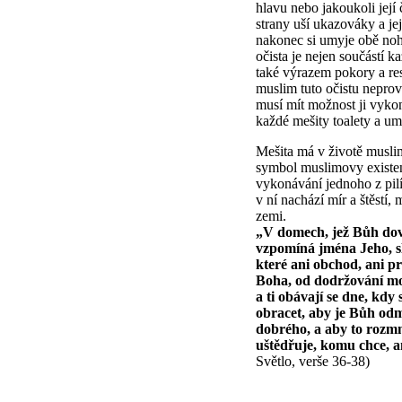
hlavu nebo jakoukoli její 
strany uší ukazováky a je
nakonec si umyje obě noh
očista je nejen součástí k
také výrazem pokory a res
muslim tuto očistu nepro
musí mít možnost ji vykon
každé mešity toalety a um
Mešita má v životě musli
symbol muslimovy existenc
vykonávání jednoho z pil
v ní nachází mír a štěstí
zemi.
„V domech, jež Bůh dovol
vzpomíná jména Jeho, sl
které ani obchod, ani p
Boha, od dodržování mo
a ti obávají se dne, kdy
obracet, aby je Bůh odmě
dobrého, a aby to rozmn
uštědřuje, komu chce, an
Světlo, verše 36-38)