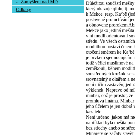
-
Zamyšlení nad MD
Důležitou součástí mešity
který ukazuje qiblu, tj. m
Odkazy
k Mekce, resp. Ka‘bě (j
postavené pro uctívání je
a obnovené prorokem Ab
Mekce jako jediná mešita
v ní modlí orientováni s
středu. Ve všech ostatních
modlitbou postaví čelem k
otočeni směrem ke Ka‘bě
je prvkem sjednocujícím 
totiž věřící muslimové na
zeměkouli, během modlitb
soustředných kružnic se 
srovnatelný s oltářem a n
není ničím zastavěn, jed
výklenek. Napravo od mih
minbar, což je prostor, ze
promluva imáma. Minbar m
jeho účelem je jen dobrá vi
kazatele.
Není určeno, jakou má meš
například byla mešita po
bez střechy anebo se stře
Minarety se začaly stavě