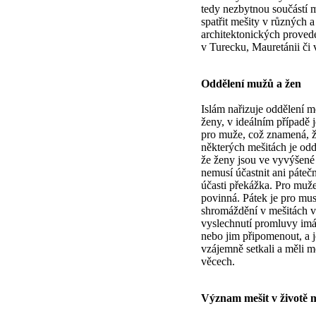
tedy nezbytnou součástí
spatřit mešity v různých a
architektonických proveden
v Turecku, Mauretánii či 
Oddělení mužů a žen
Islám nařizuje oddělení m
ženy, v ideálním případě 
pro muže, což znamená, ž
některých mešitách je odd
že ženy jsou ve vyvýšené p
nemusí účastnit ani pátečn
účasti překážka. Pro muže
povinná. Pátek je pro mu
shromáždění v mešitách v
vyslechnutí promluvy imá
nebo jim připomenout, a j
vzájemně setkali a měli 
věcech.
Význam mešit v životě 