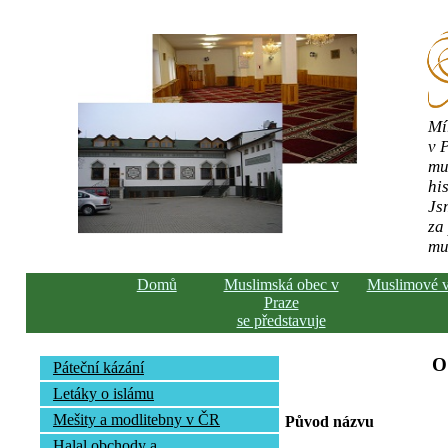
Mí
v 
mu
his
Js
za
mu
Domů
Muslimská obec v
Muslimové 
Praze
se představuje
O
Páteční kázání
Letáky o islámu
Mešity a modlitebny v ČR
Původ názvu
Halal obchody a