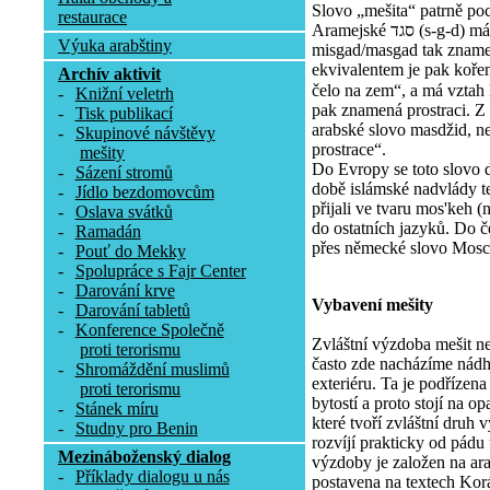
Slovo „mešita“ patrně poc
restaurace
Aramejské סגד (s-g-d) má význam uctívat, poklekat. Tvar
Výuka arabštiny
misgad/masgad tak zname
ekvivalentem je pak koře
Archív aktivit
čelo na zem“, a má vztah k 
-
Knižní veletrh
pak znamená prostraci. Z
-
Tisk publikací
arabské slovo masdžid, ne
-
Skupinové návštěvy
prostrace“.
mešity
Do Evropy se toto slovo 
-
Sázení stromů
době islámské nadvlády te
-
Jídlo bezdomovcům
přijali ve tvaru mos'keh (
-
Oslava svátků
do ostatních jazyků. Do č
-
Ramadán
přes německé slovo Mosc
-
Pouť do Mekky
-
Spolupráce s Fajr Center
-
Darování krve
Vybavení mešity
-
Darování tabletů
-
Konference Společně
Zvláštní výzdoba mešit n
proti terorismu
často zde nacházíme nádhe
-
Shromáždění muslimů
exteriéru. Ta je podřízen
proti terorismu
bytostí a proto stojí na 
-
Stánek míru
které tvoří zvláštní druh
-
Studny pro Benin
rozvíjí prakticky od pádu
Mezináboženský dialog
výzdoby je založen na arab
-
Příklady dialogu u nás
postavena na textech Korán