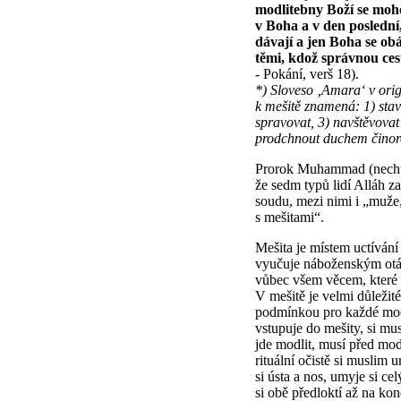
modlitebny Boží se mohou
v Boha a v den poslední
dávají a jen Boha se ob
těmi, kdož správnou ces
- Pokání, verš 18).
*) Sloveso ‚Amara‘ v ori
k mešitě znamená: 1) stav
spravovat, 3) navštěvovat
prodchnout duchem činor
Prorok Muhammad (nechť 
že sedm typů lidí Alláh 
soudu, mezi nimi i „muže,
s mešitami“.
Mešita je místem uctívání
vyučuje náboženským otá
vůbec všem věcem, které p
V mešitě je velmi důležité
podmínkou pro každé mod
vstupuje do mešity, si mu
jde modlit, musí před modl
rituální očistě si muslim 
si ústa a nos, umyje si c
si obě předloktí až na kon