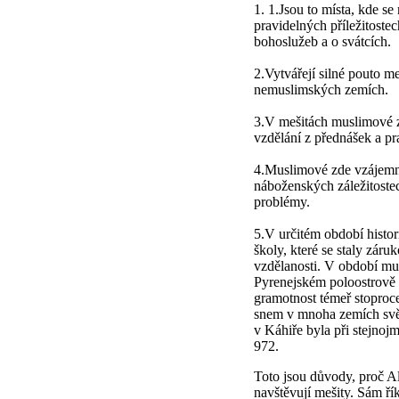
1. 1.Jsou to místa, kde se
pravidelných příležitoste
bohoslužeb a o svátcích.
2.Vytvářejí silné pouto m
nemuslimských zemích.
3.V mešitách muslimové z
vzdělání z přednášek a pr
4.Muslimové zde vzájemně
náboženských záležitostec
problémy.
5.V určitém období histor
školy, které se staly záru
vzdělanosti. V období mu
Pyrenejském poloostrově (
gramotnost témeř stoproce
snem v mnoha zemích svět
v Káhiře byla při stejnojm
972.
Toto jsou důvody, proč Al
navštěvují mešity. Sám ř