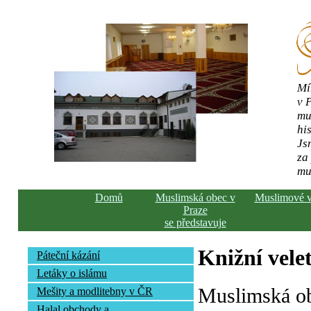
Mí
v 
mu
his
Js
za
mu
Domů
Muslimská obec v
Muslimové 
Praze
se představuje
Knižní vele
Páteční kázání
Letáky o islámu
Muslimská ob
Mešity a modlitebny v ČR
Halal obchody a