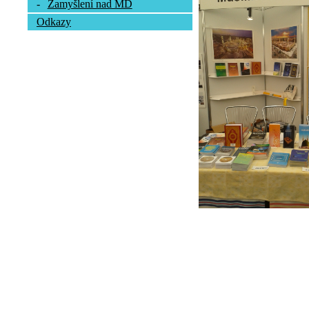
-
Zamyšlení nad MD
Odkazy