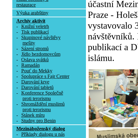
účastní Mezin
restaurace
Praze - Holeš
Výuka arabštiny
Archív aktivit
vystavovalo 3
-
Knižní veletrh
-
Tisk publikací
návštěvníků.
-
Skupinové návštěvy
mešity
publikací a D
-
Sázení stromů
-
Jídlo bezdomovcům
islámu.
-
Oslava svátků
-
Ramadán
-
Pouť do Mekky
-
Spolupráce s Fajr Center
-
Darování krve
-
Darování tabletů
-
Konference Společně
proti terorismu
-
Shromáždění muslimů
proti terorismu
-
Stánek míru
-
Studny pro Benin
Mezináboženský dialog
-
Příklady dialogu u nás