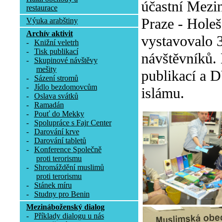
účastní Mezin
restaurace
Praze - Holeš
Výuka arabštiny
Archív aktivit
vystavovalo 3
-
Knižní veletrh
-
Tisk publikací
návštěvníků.
-
Skupinové návštěvy
mešity
publikací a D
-
Sázení stromů
-
Jídlo bezdomovcům
islámu.
-
Oslava svátků
-
Ramadán
-
Pouť do Mekky
-
Spolupráce s Fajr Center
-
Darování krve
-
Darování tabletů
-
Konference Společně
proti terorismu
-
Shromáždění muslimů
proti terorismu
-
Stánek míru
-
Studny pro Benin
Mezináboženský dialog
-
Příklady dialogu u nás