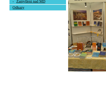
-
Zamyšlení nad MD
Odkazy