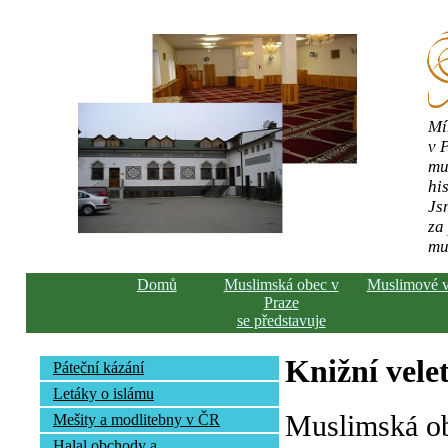
Mí
v 
mu
his
Js
za
mu
Domů
Muslimská obec v
Muslimové 
Praze
se představuje
Knižní vele
Páteční kázání
Letáky o islámu
Muslimská ob
Mešity a modlitebny v ČR
Halal obchody a