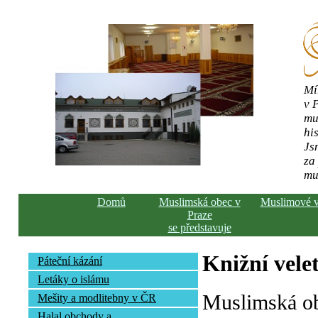
Mí
v 
mu
his
Js
za
mu
Domů
Muslimská obec v
Muslimové 
Praze
se představuje
Knižní vele
Páteční kázání
Letáky o islámu
Muslimská ob
Mešity a modlitebny v ČR
Halal obchody a