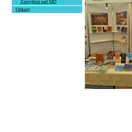
-
Zamyšlení nad MD
Odkazy