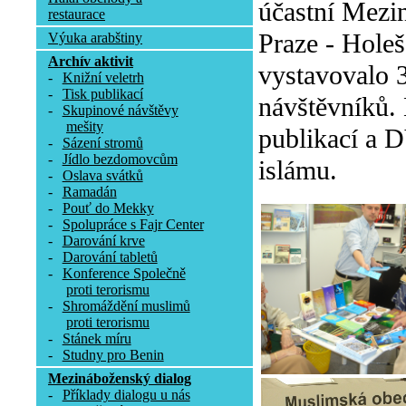
účastní Mezin
restaurace
Praze - Holeš
Výuka arabštiny
Archív aktivit
vystavovalo 3
-
Knižní veletrh
-
Tisk publikací
návštěvníků.
-
Skupinové návštěvy
mešity
publikací a D
-
Sázení stromů
-
Jídlo bezdomovcům
islámu.
-
Oslava svátků
-
Ramadán
-
Pouť do Mekky
-
Spolupráce s Fajr Center
-
Darování krve
-
Darování tabletů
-
Konference Společně
proti terorismu
-
Shromáždění muslimů
proti terorismu
-
Stánek míru
-
Studny pro Benin
Mezináboženský dialog
-
Příklady dialogu u nás