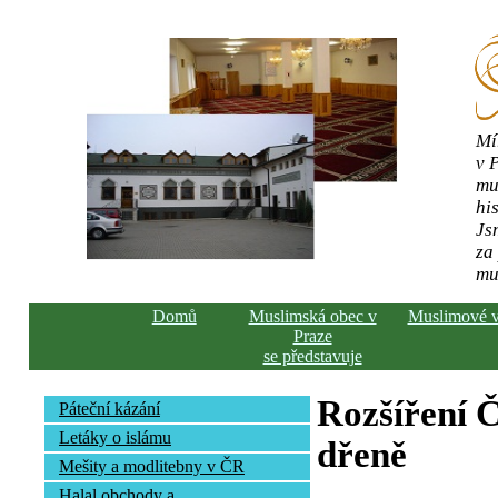
Mí
v 
mu
his
Js
za
mu
Domů
Muslimská obec v
Muslimové 
Praze
se představuje
Rozšíření Č
Páteční kázání
Letáky o islámu
dřeně
Mešity a modlitebny v ČR
Halal obchody a