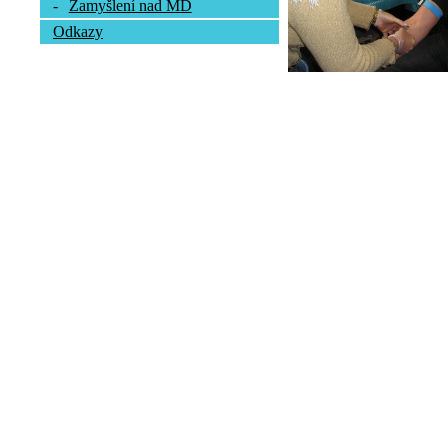
-
Zamyšlení nad MD
Odkazy