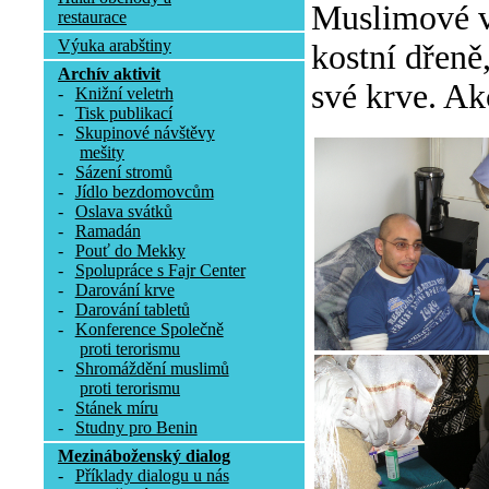
Muslimové v 
restaurace
Výuka arabštiny
kostní dřeně
Archív aktivit
své krve. Ak
-
Knižní veletrh
-
Tisk publikací
-
Skupinové návštěvy
mešity
-
Sázení stromů
-
Jídlo bezdomovcům
-
Oslava svátků
-
Ramadán
-
Pouť do Mekky
-
Spolupráce s Fajr Center
-
Darování krve
-
Darování tabletů
-
Konference Společně
proti terorismu
-
Shromáždění muslimů
proti terorismu
-
Stánek míru
-
Studny pro Benin
Mezináboženský dialog
-
Příklady dialogu u nás