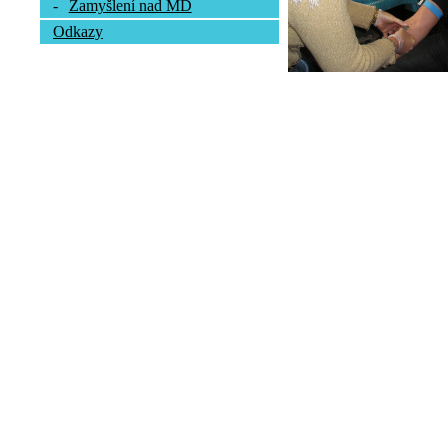
-
Zamyšlení nad MD
Odkazy