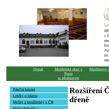
Mí
v 
mu
his
Js
za
mu
Domů
Muslimská obec v
Muslimové 
Praze
se představuje
Rozšíření Č
Páteční kázání
Letáky o islámu
dřeně
Mešity a modlitebny v ČR
Halal obchody a