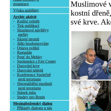
Muslimové v 
restaurace
Výuka arabštiny
kostní dřeně
Archív aktivit
své krve. Ak
-
Knižní veletrh
-
Tisk publikací
-
Skupinové návštěvy
mešity
-
Sázení stromů
-
Jídlo bezdomovcům
-
Oslava svátků
-
Ramadán
-
Pouť do Mekky
-
Spolupráce s Fajr Center
-
Darování krve
-
Darování tabletů
-
Konference Společně
proti terorismu
-
Shromáždění muslimů
proti terorismu
-
Stánek míru
-
Studny pro Benin
Mezináboženský dialog
-
Příklady dialogu u nás