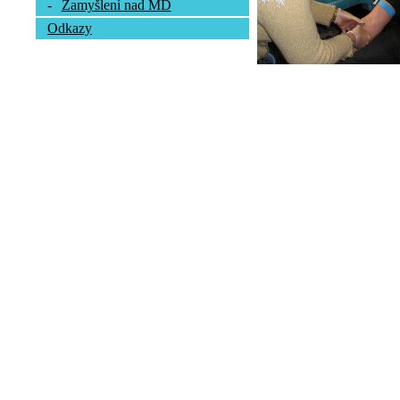
-
Zamyšlení nad MD
Odkazy