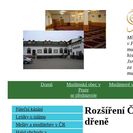
Mí
v 
mu
his
Js
za
mu
Domů
Muslimská obec v
Muslimové 
Praze
se představuje
Rozšíření Č
Páteční kázání
Letáky o islámu
dřeně
Mešity a modlitebny v ČR
Halal obchody a