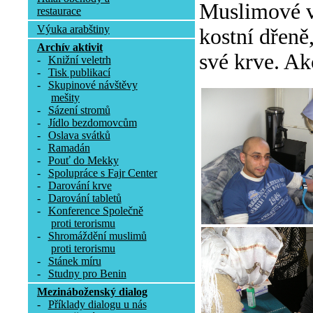
Muslimové v 
restaurace
Výuka arabštiny
kostní dřeně
Archív aktivit
své krve. Ak
-
Knižní veletrh
-
Tisk publikací
-
Skupinové návštěvy
mešity
-
Sázení stromů
-
Jídlo bezdomovcům
-
Oslava svátků
-
Ramadán
-
Pouť do Mekky
-
Spolupráce s Fajr Center
-
Darování krve
-
Darování tabletů
-
Konference Společně
proti terorismu
-
Shromáždění muslimů
proti terorismu
-
Stánek míru
-
Studny pro Benin
Mezináboženský dialog
-
Příklady dialogu u nás