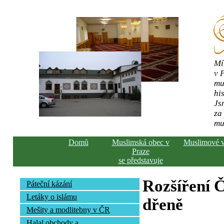
Mí
v 
mu
his
Js
za
mu
Domů
Muslimská obec v
Muslimové 
Praze
se představuje
Rozšíření Č
Páteční kázání
Letáky o islámu
dřeně
Mešity a modlitebny v ČR
Halal obchody a