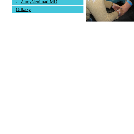
-
Zamyšlení nad MD
Odkazy