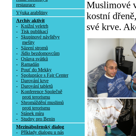
Muslimové v 
restaurace
Výuka arabštiny
kostní dřeně
Archív aktivit
své krve. Ak
-
Knižní veletrh
-
Tisk publikací
-
Skupinové návštěvy
mešity
-
Sázení stromů
-
Jídlo bezdomovcům
-
Oslava svátků
-
Ramadán
-
Pouť do Mekky
-
Spolupráce s Fajr Center
-
Darování krve
-
Darování tabletů
-
Konference Společně
proti terorismu
-
Shromáždění muslimů
proti terorismu
-
Stánek míru
-
Studny pro Benin
Mezináboženský dialog
-
Příklady dialogu u nás