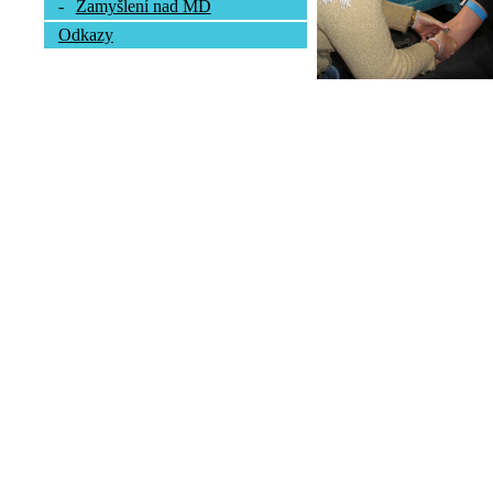
-
Zamyšlení nad MD
Odkazy