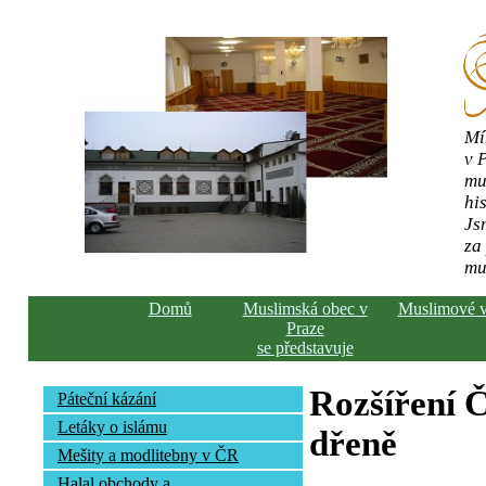
Mí
v 
mu
his
Js
za
mu
Domů
Muslimská obec v
Muslimové 
Praze
se představuje
Rozšíření Č
Páteční kázání
Letáky o islámu
dřeně
Mešity a modlitebny v ČR
Halal obchody a