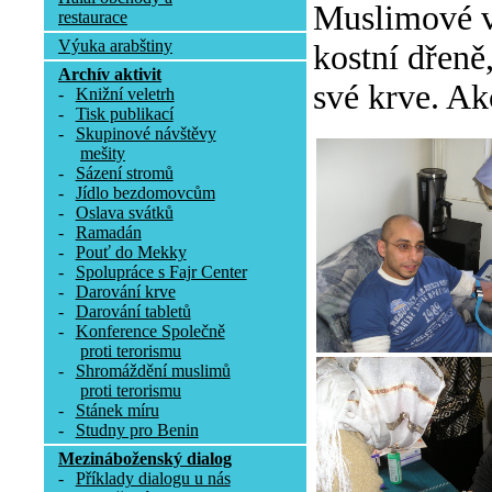
Muslimové v 
restaurace
Výuka arabštiny
kostní dřeně
Archív aktivit
své krve. Ak
-
Knižní veletrh
-
Tisk publikací
-
Skupinové návštěvy
mešity
-
Sázení stromů
-
Jídlo bezdomovcům
-
Oslava svátků
-
Ramadán
-
Pouť do Mekky
-
Spolupráce s Fajr Center
-
Darování krve
-
Darování tabletů
-
Konference Společně
proti terorismu
-
Shromáždění muslimů
proti terorismu
-
Stánek míru
-
Studny pro Benin
Mezináboženský dialog
-
Příklady dialogu u nás