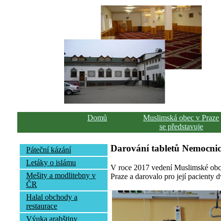
Domů
Muslimská obec v Praze
se představuje
Darování tabletů Nemocnic
Páteční kázání
Letáky o islámu
V roce 2017 vedení Muslimské obce
Mešity a modlitebny v
Praze a darovalo pro její pacienty d
ČR
Halal obchody a
restaurace
Výuka arabštiny