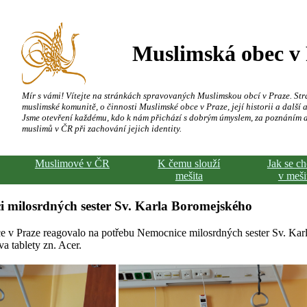
Muslimská obec v
Mír s vámi! Vítejte na stránkách spravovaných Muslimskou obcí v Praze. Str
muslimské komunitě, o činnosti Muslimské obce v Praze, její historii a další a
Jsme otevření každému, kdo k nám přichází s dobrým úmyslem, za poznáním 
muslimů v ČR při zachování jejich identity.
Muslimové v ČR
K čemu slouží
Jak se c
mešita
v meši
i milosrdných sester Sv. Karla Boromejského
 v Praze reagovalo na potřebu Nemocnice milosrdných sester Sv. Ka
va tablety zn. Acer.