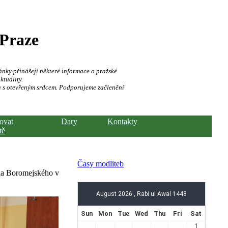
 Praze
ánky přinášejí některé informace o pražské
ktuality.
a s otevřeným srdcem. Podporujeme začlenění
hovat
Dary
Kontakty
tě
Časy modliteb
rla Boromejského v