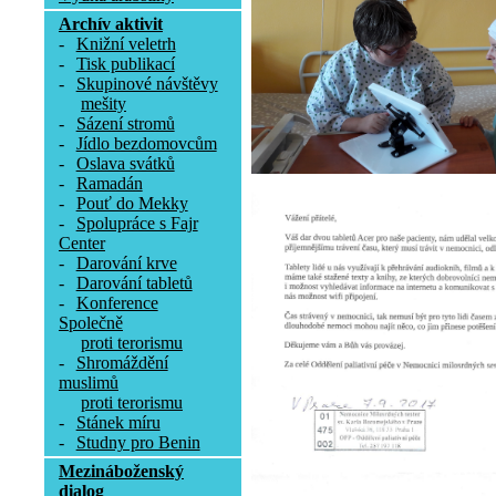
Archív aktivit
-
Knižní veletrh
-
Tisk publikací
-
Skupinové návštěvy
mešity
-
Sázení stromů
-
Jídlo bezdomovcům
-
Oslava svátků
-
Ramadán
-
Pouť do Mekky
-
Spolupráce s Fajr
Center
-
Darování krve
-
Darování tabletů
-
Konference
Společně
proti terorismu
-
Shromáždění
muslimů
proti terorismu
-
Stánek míru
-
Studny pro Benin
Mezináboženský
dialog