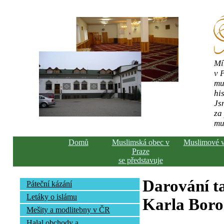
Mí
v 
mu
his
Js
za
mu
Domů
Muslimská obec v
Muslimové 
Praze
se představuje
Darování ta
Páteční kázání
Letáky o islámu
Karla Bor
Mešity a modlitebny v ČR
Halal obchody a