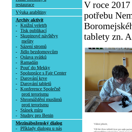
V roce 2017
restaurace
Výuka arabštiny
potřebu Nemo
Archív aktivit
Boromejského
-
Knižní veletrh
-
Tisk publikací
tablety zn. A
-
Skupinové návštěvy
mešity
-
Sázení stromů
-
Jídlo bezdomovcům
-
Oslava svátků
-
Ramadán
-
Pouť do Mekky
-
Spolupráce s Fajr Center
-
Darování krve
-
Darování tabletů
-
Konference Společně
proti terorismu
-
Shromáždění muslimů
proti terorismu
-
Stánek míru
-
Studny pro Benin
Mezináboženský dialog
-
Příklady dialogu u nás