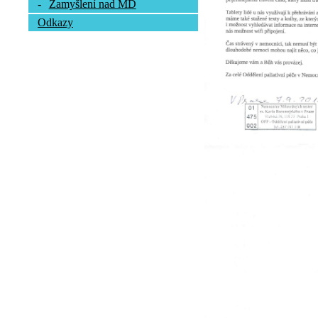
-
Zamyšlení nad MD
Odkazy