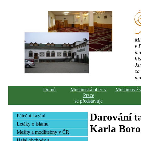
Mí
v 
mu
his
Js
za
mu
Domů
Muslimská obec v
Muslimové 
Praze
se představuje
Darování ta
Páteční kázání
Letáky o islámu
Karla Bor
Mešity a modlitebny v ČR
Halal obchody a