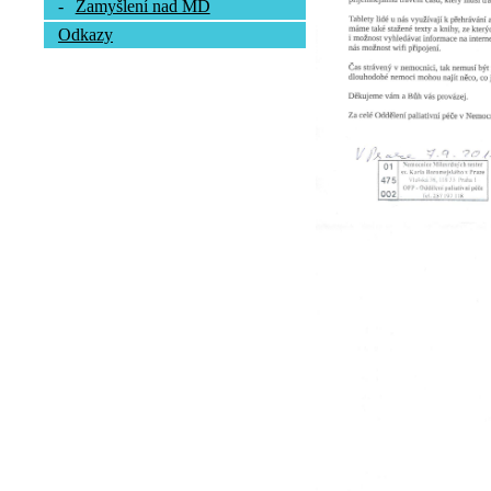
-
Zamyšlení nad MD
Odkazy