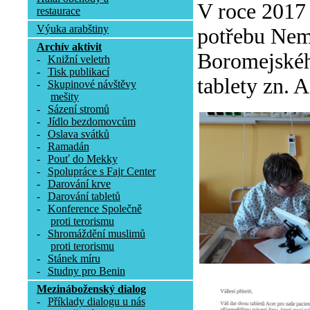
V roce 2017
restaurace
Výuka arabštiny
potřebu Nemo
Archív aktivit
Boromejského
-
Knižní veletrh
-
Tisk publikací
tablety zn. A
-
Skupinové návštěvy
mešity
-
Sázení stromů
-
Jídlo bezdomovcům
-
Oslava svátků
-
Ramadán
-
Pouť do Mekky
-
Spolupráce s Fajr Center
-
Darování krve
-
Darování tabletů
-
Konference Společně
proti terorismu
-
Shromáždění muslimů
proti terorismu
-
Stánek míru
-
Studny pro Benin
Mezináboženský dialog
-
Příklady dialogu u nás