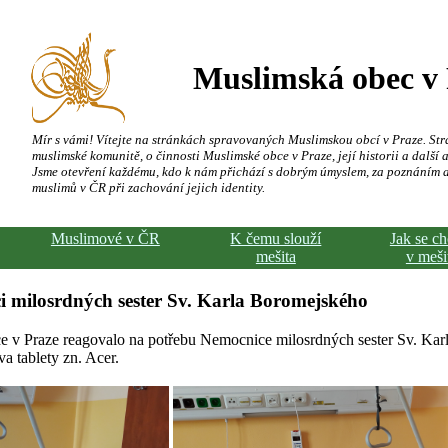
Muslimská obec v
Mír s vámi! Vítejte na stránkách spravovaných Muslimskou obcí v Praze. Str
muslimské komunitě, o činnosti Muslimské obce v Praze, její historii a další a
Jsme otevření každému, kdo k nám přichází s dobrým úmyslem, za poznáním 
muslimů v ČR při zachování jejich identity.
Muslimové v ČR
K čemu slouží
Jak se c
mešita
v meši
i milosrdných sester Sv. Karla Boromejského
 v Praze reagovalo na potřebu Nemocnice milosrdných sester Sv. Ka
va tablety zn. Acer.