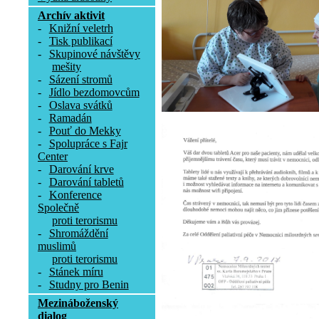
Archív aktivit
-
Knižní veletrh
-
Tisk publikací
-
Skupinové návštěvy
mešity
-
Sázení stromů
-
Jídlo bezdomovcům
-
Oslava svátků
-
Ramadán
-
Pouť do Mekky
-
Spolupráce s Fajr
Center
-
Darování krve
-
Darování tabletů
-
Konference
Společně
proti terorismu
-
Shromáždění
muslimů
proti terorismu
-
Stánek míru
-
Studny pro Benin
Mezináboženský
dialog