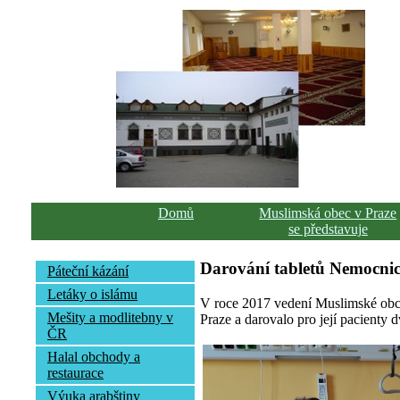
Domů
Muslimská obec v Praze
se představuje
Darování tabletů Nemocnic
Páteční kázání
Letáky o islámu
V roce 2017 vedení Muslimské obce
Mešity a modlitebny v
Praze a darovalo pro její pacienty d
ČR
Halal obchody a
restaurace
Výuka arabštiny