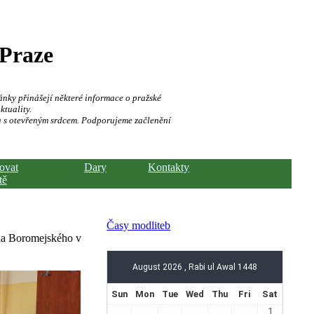
 Praze
ánky přinášejí některé informace o pražské
ktuality.
a s otevřeným srdcem. Podporujeme začlenění
hovat
Dary
Kontakty
tě
Časy modliteb
rla Boromejského v