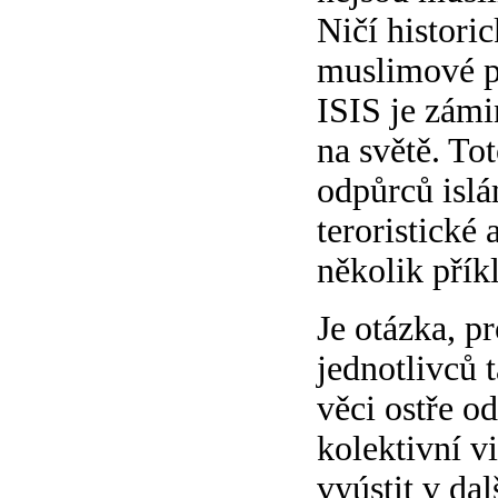
Ničí histori
muslimové po
ISIS je zámi
na světě. Tot
odpůrců islá
teroristické
několik přík
Je otázka, p
jednotlivců t
věci ostře o
kolektivní v
vyústit v da