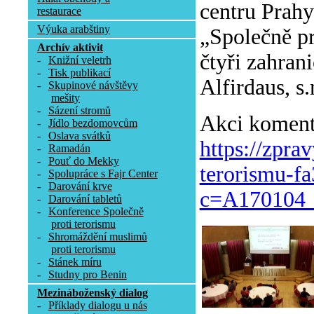
centru Prah
restaurace
Výuka arabštiny
„Společně pro
Archív aktivit
čtyři zahran
-
Knižní veletrh
-
Tisk publikací
Alfirdaus, s
-
Skupinové návštěvy
mešity
-
Sázení stromů
Akci komento
-
Jídlo bezdomovcům
-
Oslava svátků
https://zpra
-
Ramadán
-
Pouť do Mekky
terorismu-f
-
Spolupráce s Fajr Center
-
Darování krve
c=A170104_
-
Darování tabletů
-
Konference Společně
proti terorismu
-
Shromáždění muslimů
proti terorismu
-
Stánek míru
-
Studny pro Benin
Mezináboženský dialog
-
Příklady dialogu u nás