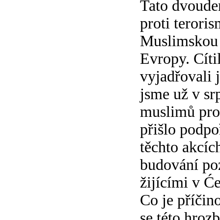
Tato dvoude
proti teroris
Muslimskou o
Evropy. Cíti
vyjadřovali 
jsme už v sr
muslimů prot
přišlo podpo
těchto akcíc
budování poz
žijícími v Ć
Co je příčin
se této hroz