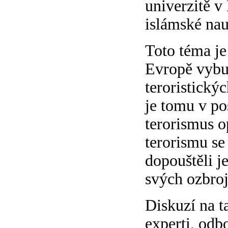
univerzitě v
islámské na
Toto téma je
Evropě vybu
teroristickýc
je tomu v po
terorismus o
terorismu se
dopouštěli je
svých ozbroj
Diskuzí na t
experti, odbo