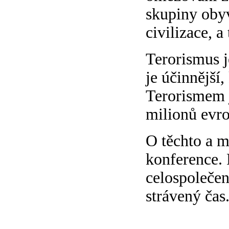
skupiny obyv
civilizace, a
Terorismus j
je účinnější,
Terorismem j
milionů evr
O těchto a m
konference. 
celospolečen
strávený čas