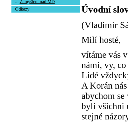
-
Zamyšlení nad MD
Úvodní slov
Odkazy
(Vladimír S
Milí hosté,
vítáme vás vš
námi, vy, co 
Lidé vždycky
A Korán nás 
abychom se 
byli všichni
stejné názory