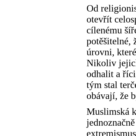
Od religioni
otevřít celo
cílenému šíř
potěšitelné, 
úrovni, kter
Nikoliv jeji
odhalit a říc
tým stal ter
obávají, že 
Muslimská k
jednoznačně 
extremismus 