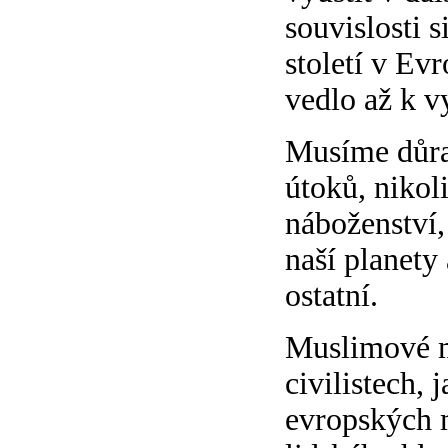
souvislosti 
století v Ev
vedlo až k v
Musíme důraz
útoků, nikol
náboženství,
naší planety 
ostatní.
Muslimové ma
civilistech,
evropských m