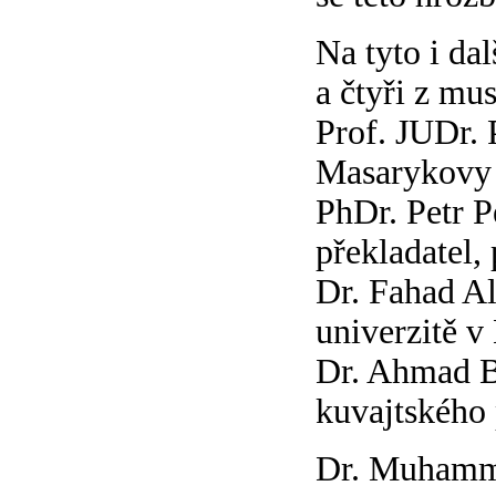
Na tyto i da
a čtyři z mu
Prof. JUDr. 
Masarykovy 
PhDr. Petr Pe
překladatel, 
Dr. Fahad Al
univerzitě v
Dr. Ahmad Bá
kuvajtského
Dr. Muhamma