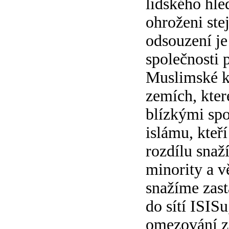
lidského hled
ohroženi ste
odsouzení je 
společnosti 
Muslimské ko
zemích, kter
blízkými spoj
islámu, kteř
rozdílu snaž
minority a v
snažíme zast
do sítí ISISu
omezování z