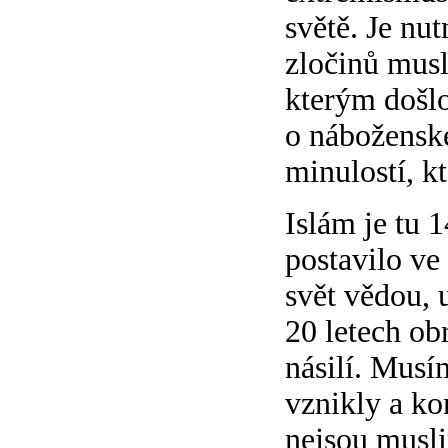
světě. Je nu
zločinů musl
kterým došlo
o náboženské
minulostí, k
Islám je tu 
postavilo ve
svět vědou, 
20 letech obr
násilí. Musím
vznikly a ko
nejsou musli