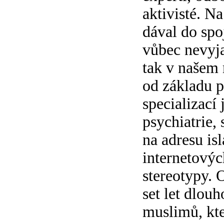
aktivisté. N
dával do spo
vůbec nevyjad
tak v našem 
od základu p
specializací
psychiatrie,
na adresu is
internetových
stereotypy. 
set let dlou
muslimů, kte