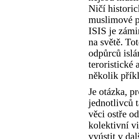
Ničí histori
muslimové po
ISIS je zámi
na světě. Tot
odpůrců islá
teroristické
několik přík
Je otázka, p
jednotlivců t
věci ostře o
kolektivní v
vyústit v da