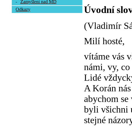
-
Zamyšlení nad MD
Úvodní slov
Odkazy
(Vladimír S
Milí hosté,
vítáme vás vš
námi, vy, co 
Lidé vždycky
A Korán nás 
abychom se 
byli všichni
stejné názory