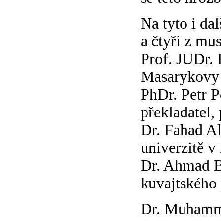
Na tyto i da
a čtyři z mu
Prof. JUDr. 
Masarykovy 
PhDr. Petr Pe
překladatel, 
Dr. Fahad Al
univerzitě v
Dr. Ahmad Bá
kuvajtského
Dr. Muhamma