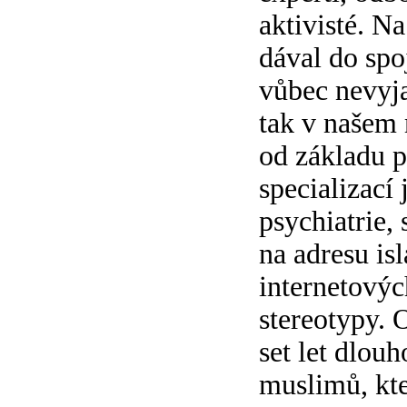
aktivisté. N
dával do spo
vůbec nevyjad
tak v našem 
od základu p
specializací
psychiatrie,
na adresu is
internetových
stereotypy. 
set let dlou
muslimů, kte