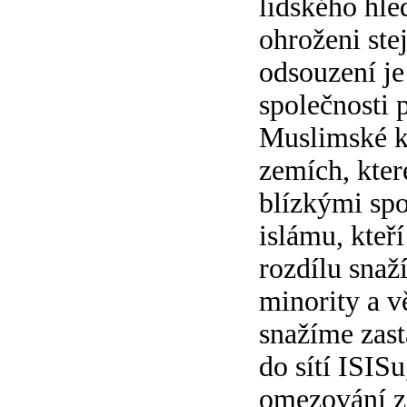
lidského hled
ohroženi ste
odsouzení je 
společnosti 
Muslimské ko
zemích, kter
blízkými spoj
islámu, kteř
rozdílu snaž
minority a v
snažíme zast
do sítí ISISu
omezování z