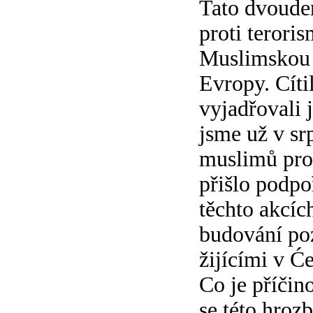
Tato dvoude
proti teroris
Muslimskou o
Evropy. Cíti
vyjadřovali 
jsme už v sr
muslimů prot
přišlo podpo
těchto akcíc
budování poz
žijícími v Ć
Co je příčin
se této hroz