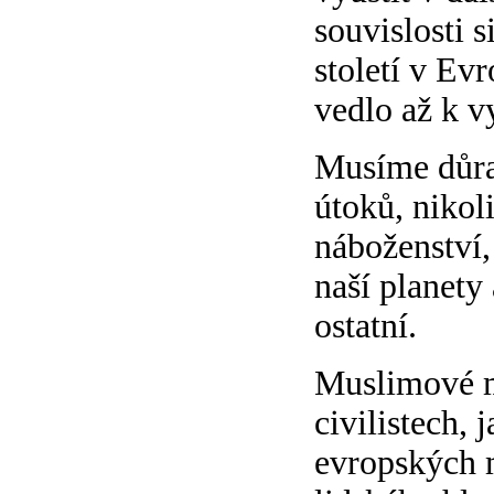
souvislosti 
století v Ev
vedlo až k v
Musíme důraz
útoků, nikol
náboženství,
naší planety 
ostatní.
Muslimové ma
civilistech,
evropských m