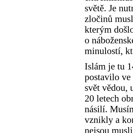
světě. Je nu
zločinů musl
kterým došlo
o náboženské
minulostí, k
Islám je tu 
postavilo ve
svět vědou, 
20 letech obr
násilí. Musím
vznikly a ko
nejsou musli