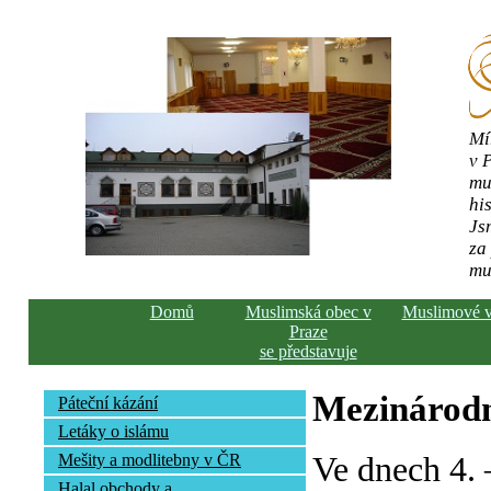
Mí
v 
mu
his
Js
za
mu
Domů
Muslimská obec v
Muslimové 
Praze
se představuje
Mezinárodn
Páteční kázání
Letáky o islámu
Ve dnech 4. 
Mešity a modlitebny v ČR
Halal obchody a