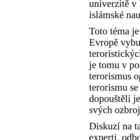
univerzitě v
islámské na
Toto téma je
Evropě vybu
teroristickýc
je tomu v po
terorismus o
terorismu se
dopouštěli je
svých ozbroj
Diskuzí na t
experti, odbo