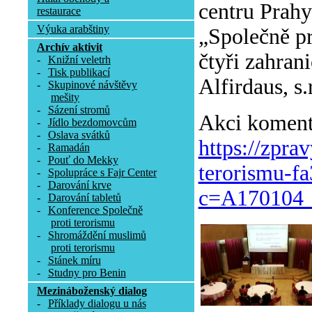
centru Prah
restaurace
Výuka arabštiny
„Společně pro
Archív aktivit
čtyři zahran
-
Knižní veletrh
-
Tisk publikací
Alfirdaus, s
-
Skupinové návštěvy
mešity
-
Sázení stromů
Akci komento
-
Jídlo bezdomovcům
-
Oslava svátků
https://zpra
-
Ramadán
-
Pouť do Mekky
terorismu-f
-
Spolupráce s Fajr Center
-
Darování krve
c=A170104_
-
Darování tabletů
-
Konference Společně
proti terorismu
-
Shromáždění muslimů
proti terorismu
-
Stánek míru
-
Studny pro Benin
Mezináboženský dialog
-
Příklady dialogu u nás