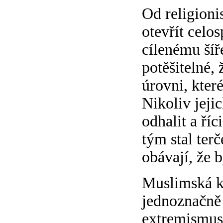
Od religioni
otevřít celo
cílenému šíř
potěšitelné, 
úrovni, kter
Nikoliv jeji
odhalit a říc
tým stal ter
obávají, že 
Muslimská k
jednoznačně 
extremismus 