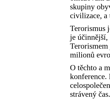
skupiny obyv
civilizace, a
Terorismus j
je účinnější,
Terorismem j
milionů evr
O těchto a m
konference. 
celospolečen
strávený čas