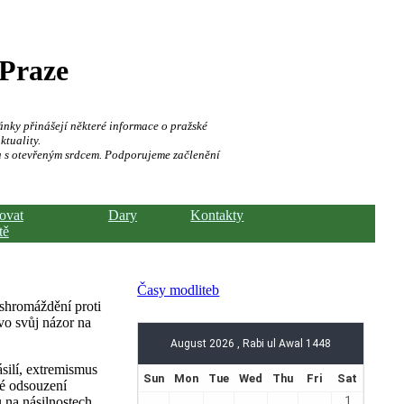
 Praze
ánky přinášejí některé informace o pražské
ktuality.
a s otevřeným srdcem. Podporujeme začlenění
hovat
Dary
Kontakty
tě
Časy modliteb
 shromáždění proti
evo svůj názor na
silí, extremismus
ké odsouzení
 na násilnostech