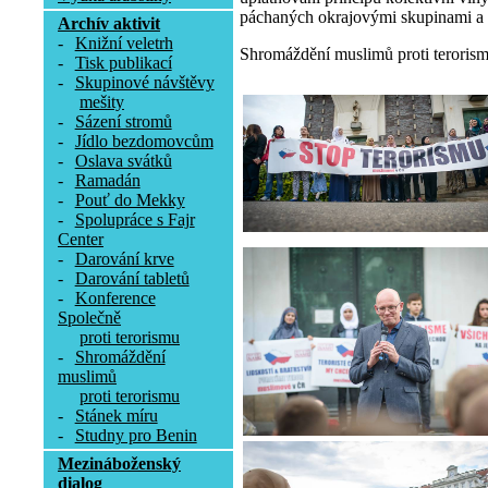
páchaných okrajovými skupinami a 
Archív aktivit
-
Knižní veletrh
Shromáždění muslimů proti terorismu
-
Tisk publikací
-
Skupinové návštěvy
mešity
-
Sázení stromů
-
Jídlo bezdomovcům
-
Oslava svátků
-
Ramadán
-
Pouť do Mekky
-
Spolupráce s Fajr
Center
-
Darování krve
-
Darování tabletů
-
Konference
Společně
proti terorismu
-
Shromáždění
muslimů
proti terorismu
-
Stánek míru
-
Studny pro Benin
Mezináboženský
dialog