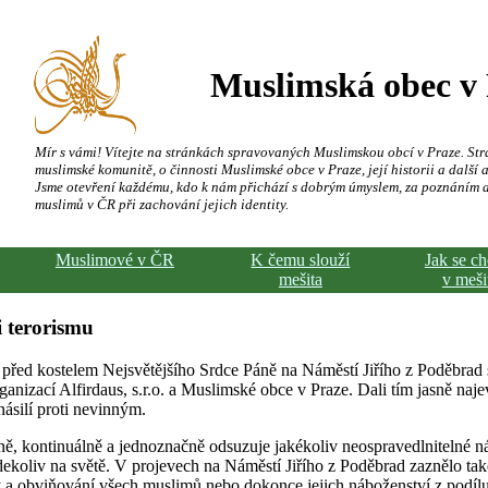
Muslimská obec v
Mír s vámi! Vítejte na stránkách spravovaných Muslimskou obcí v Praze. Str
muslimské komunitě, o činnosti Muslimské obce v Praze, její historii a další a
Jsme otevření každému, kdo k nám přichází s dobrým úmyslem, za poznáním 
muslimů v ČR při zachování jejich identity.
Muslimové v ČR
K čemu slouží
Jak se c
mešita
v meši
 terorismu
 před kostelem Nejsvětějšího Srdce Páně na Náměstí Jiřího z Poděbrad
ganizací Alfirdaus, s.r.o. a Muslimské obce v Praze. Dali tím jasně naj
násilí proti nevinným.
, kontinuálně a jednoznačně odsuzuje jakékoliv neospravedlnitelné ná
ekoliv na světě. V projevech na Náměstí Jiřího z Poděbrad zaznělo ta
y a obviňování všech muslimů nebo dokonce jejich náboženství z podílu