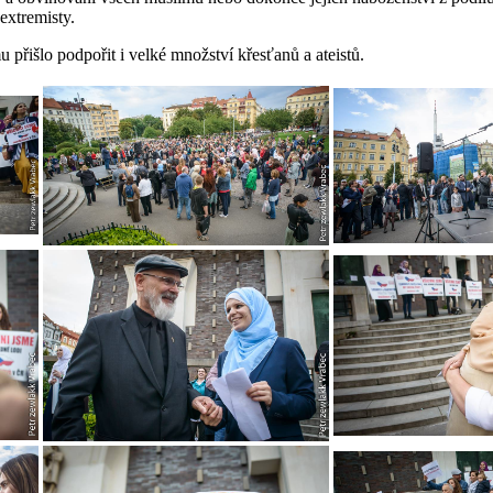
extremisty.
 přišlo podpořit i velké množství křesťanů a ateistů.