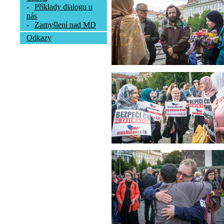
-
Příklady dialogu u
nás
-
Zamyšlení nad MD
Odkazy