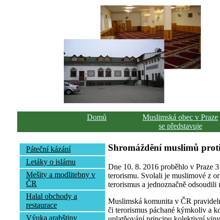
Domů
Muslimská obec v Praze
se představuje
Shromáždění muslimů proti
Páteční kázání
Letáky o islámu
Dne 10. 8. 2016 proběhlo v Praze 3
Mešity a modlitebny v
terorismu. Svolali je muslimové z or
ČR
terorismus a jednoznačně odsoudili 
Halal obchody a
Muslimská komunita v ČR pravidelně
restaurace
či terorismus páchané kýmkoliv a kd
Výuka arabštiny
uplatňování principu kolektivní vin