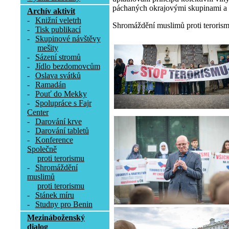
páchaných okrajovými skupinami a 
Archív aktivit
-
Knižní veletrh
Shromáždění muslimů proti terorismu
-
Tisk publikací
-
Skupinové návštěvy
mešity
-
Sázení stromů
-
Jídlo bezdomovcům
-
Oslava svátků
-
Ramadán
-
Pouť do Mekky
-
Spolupráce s Fajr
Center
-
Darování krve
-
Darování tabletů
-
Konference
Společně
proti terorismu
-
Shromáždění
muslimů
proti terorismu
-
Stánek míru
-
Studny pro Benin
Mezináboženský
dialog