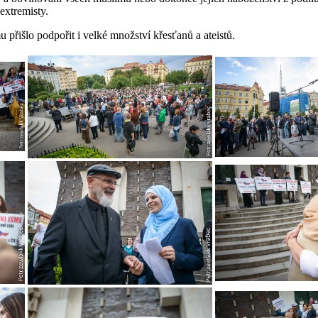
extremisty.
 přišlo podpořit i velké množství křesťanů a ateistů.