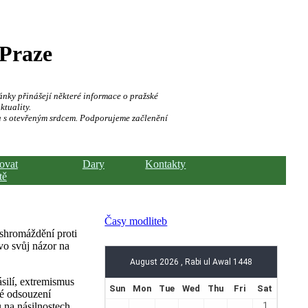
 Praze
ánky přinášejí některé informace o pražské
ktuality.
a s otevřeným srdcem. Podporujeme začlenění
hovat
Dary
Kontakty
tě
Časy modliteb
 shromáždění proti
evo svůj názor na
silí, extremismus
ké odsouzení
 na násilnostech