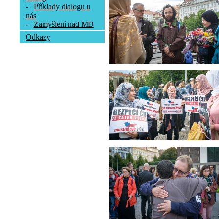
-
Příklady dialogu u
nás
-
Zamyšlení nad MD
Odkazy