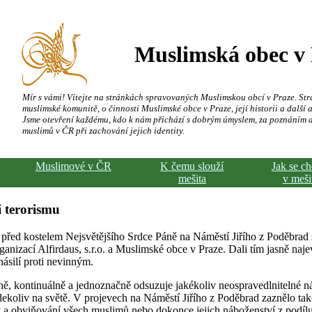
Muslimská obec v
Mír s vámi! Vítejte na stránkách spravovaných Muslimskou obcí v Praze. Str
muslimské komunitě, o činnosti Muslimské obce v Praze, její historii a další a
Jsme otevření každému, kdo k nám přichází s dobrým úmyslem, za poznáním 
muslimů v ČR při zachování jejich identity.
Muslimové v ČR
K čemu slouží
Jak se c
mešita
v meši
 terorismu
 před kostelem Nejsvětějšího Srdce Páně na Náměstí Jiřího z Poděbrad
ganizací Alfirdaus, s.r.o. a Muslimské obce v Praze. Dali tím jasně naj
násilí proti nevinným.
, kontinuálně a jednoznačně odsuzuje jakékoliv neospravedlnitelné ná
ekoliv na světě. V projevech na Náměstí Jiřího z Poděbrad zaznělo ta
y a obviňování všech muslimů nebo dokonce jejich náboženství z podílu