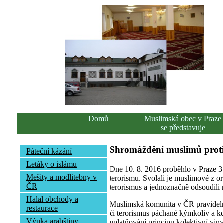
Domů
Muslimská obec v Praze
se představuje
Shromáždění muslimů proti
Páteční kázání
Letáky o islámu
Dne 10. 8. 2016 proběhlo v Praze 3
Mešity a modlitebny v
terorismu. Svolali je muslimové z or
ČR
terorismus a jednoznačně odsoudili 
Halal obchody a
Muslimská komunita v ČR pravidelně
restaurace
či terorismus páchané kýmkoliv a kd
Výuka arabštiny
uplatňování principu kolektivní vin