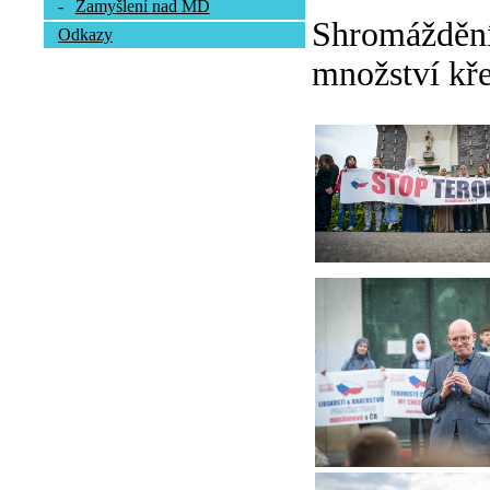
-
Zamyšlení nad MD
Shromáždění 
Odkazy
množství kře