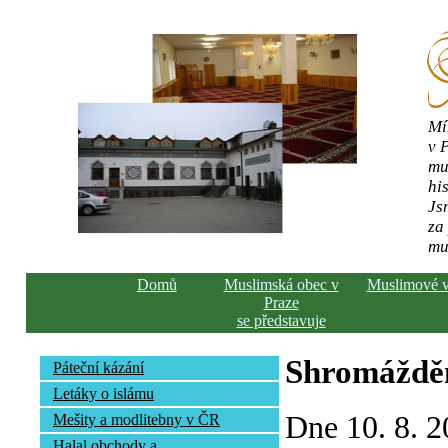
Mí
v 
mu
his
Js
za
mu
Domů
Muslimská obec v
Muslimové 
Praze
se představuje
Shromážděn
Páteční kázání
Letáky o islámu
Dne 10. 8. 2
Mešity a modlitebny v ČR
Halal obchody a