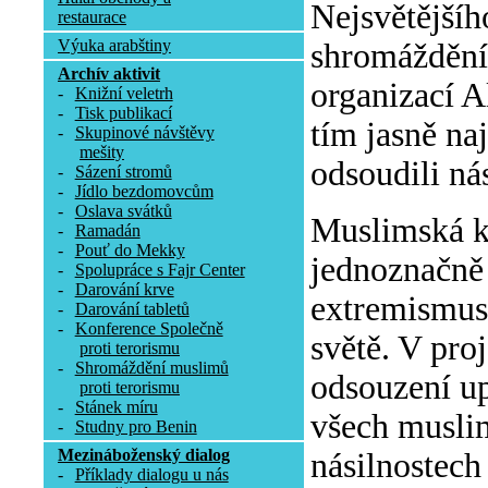
Nejsvětějšíh
restaurace
Výuka arabštiny
shromáždění 
Archív aktivit
organizací A
-
Knižní veletrh
-
Tisk publikací
tím jasně na
-
Skupinové návštěvy
mešity
odsoudili ná
-
Sázení stromů
-
Jídlo bezdomovcům
-
Oslava svátků
Muslimská k
-
Ramadán
-
Pouť do Mekky
jednoznačně 
-
Spolupráce s Fajr Center
-
Darování krve
extremismus 
-
Darování tabletů
-
Konference Společně
světě. V pro
proti terorismu
-
Shromáždění muslimů
odsouzení up
proti terorismu
-
Stánek míru
všech muslim
-
Studny pro Benin
Mezináboženský dialog
násilnostech
-
Příklady dialogu u nás