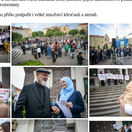
extremisty.
 přišlo podpořit i velké množství křesťanů a ateistů.