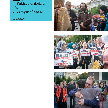
-
Příklady dialogu u
nás
-
Zamyšlení nad MD
Odkazy