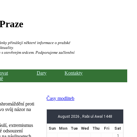
 Praze
ánky přinášejí některé informace o pražské
ktuality.
a s otevřeným srdcem. Podporujeme začlenění
hovat
Dary
Kontakty
tě
Časy modliteb
 shromáždění proti
evo svůj názor na
silí, extremismus
ké odsouzení
 na násilnostech