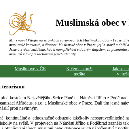
Muslimská obec v
Mír s vámi! Vítejte na stránkách spravovaných Muslimskou obcí v Praze. Str
muslimské komunitě, o činnosti Muslimské obce v Praze, její historii a další a
Jsme otevření každému, kdo k nám přichází s dobrým úmyslem, za poznáním 
muslimů v ČR při zachování jejich identity.
Muslimové v ČR
K čemu slouží
Jak se c
mešita
v meši
 terorismu
 před kostelem Nejsvětějšího Srdce Páně na Náměstí Jiřího z Poděbrad
ganizací Alfirdaus, s.r.o. a Muslimské obce v Praze. Dali tím jasně naj
násilí proti nevinným.
, kontinuálně a jednoznačně odsuzuje jakékoliv neospravedlnitelné ná
ekoliv na světě. V projevech na Náměstí Jiřího z Poděbrad zaznělo ta
y a obviňování všech muslimů nebo dokonce jejich náboženství z podílu