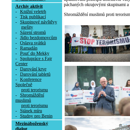
páchaných okrajovými skupinami a 
Archív aktivit
-
Knižní veletrh
Shromáždění muslimů proti terorismu
-
Tisk publikací
-
Skupinové návštěvy
mešity
-
Sázení stromů
-
Jídlo bezdomovcům
-
Oslava svátků
-
Ramadán
-
Pouť do Mekky
-
Spolupráce s Fajr
Center
-
Darování krve
-
Darování tabletů
-
Konference
Společně
proti terorismu
-
Shromáždění
muslimů
proti terorismu
-
Stánek míru
-
Studny pro Benin
Mezináboženský
dialog