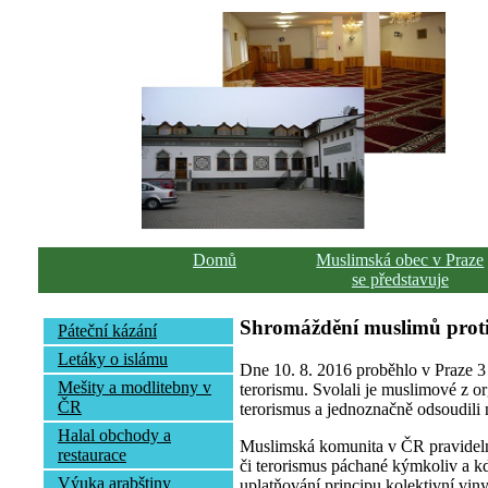
Domů
Muslimská obec v Praze
se představuje
Shromáždění muslimů proti
Páteční kázání
Letáky o islámu
Dne 10. 8. 2016 proběhlo v Praze 3
Mešity a modlitebny v
terorismu. Svolali je muslimové z or
ČR
terorismus a jednoznačně odsoudili 
Halal obchody a
Muslimská komunita v ČR pravidelně
restaurace
či terorismus páchané kýmkoliv a kd
Výuka arabštiny
uplatňování principu kolektivní vin