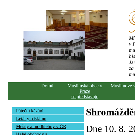
Mí
v 
mu
his
Js
za
mu
Domů
Muslimská obec v
Muslimové 
Praze
se představuje
Shromážděn
Páteční kázání
Letáky o islámu
Dne 10. 8. 2
Mešity a modlitebny v ČR
Halal obchody a