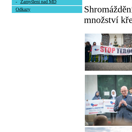
-
Zamyšlení nad MD
Shromáždění 
Odkazy
množství kře