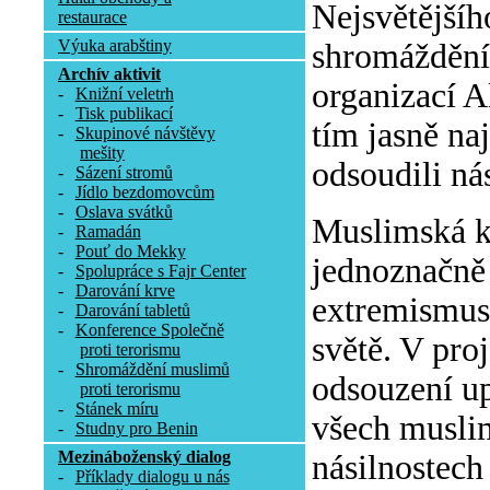
Nejsvětějšíh
restaurace
Výuka arabštiny
shromáždění 
Archív aktivit
organizací A
-
Knižní veletrh
-
Tisk publikací
tím jasně na
-
Skupinové návštěvy
mešity
odsoudili ná
-
Sázení stromů
-
Jídlo bezdomovcům
-
Oslava svátků
Muslimská k
-
Ramadán
-
Pouť do Mekky
jednoznačně 
-
Spolupráce s Fajr Center
-
Darování krve
extremismus 
-
Darování tabletů
-
Konference Společně
světě. V pro
proti terorismu
-
Shromáždění muslimů
odsouzení up
proti terorismu
-
Stánek míru
všech muslim
-
Studny pro Benin
Mezináboženský dialog
násilnostech
-
Příklady dialogu u nás