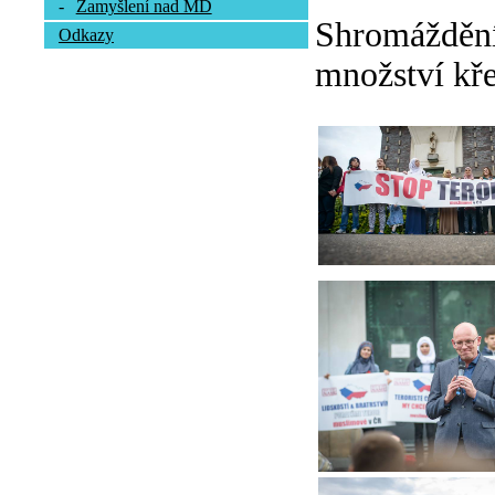
-
Zamyšlení nad MD
Shromáždění 
Odkazy
množství kře