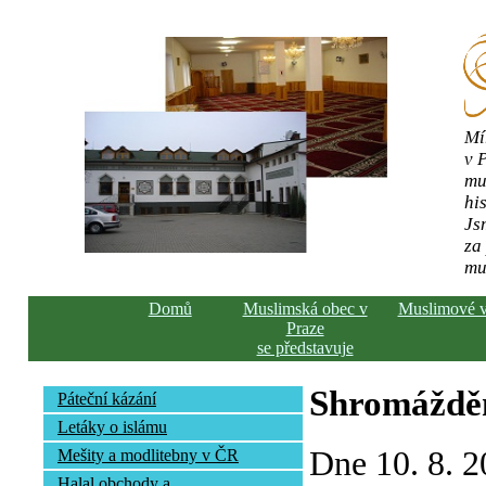
Mí
v 
mu
his
Js
za
mu
Domů
Muslimská obec v
Muslimové 
Praze
se představuje
Shromážděn
Páteční kázání
Letáky o islámu
Dne 10. 8. 2
Mešity a modlitebny v ČR
Halal obchody a