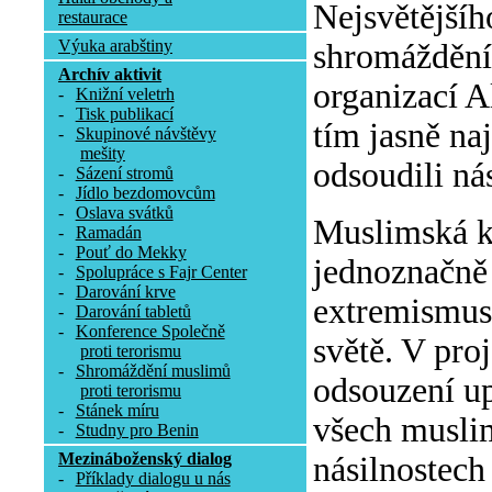
Nejsvětějšíh
restaurace
Výuka arabštiny
shromáždění 
Archív aktivit
organizací A
-
Knižní veletrh
-
Tisk publikací
tím jasně na
-
Skupinové návštěvy
mešity
odsoudili ná
-
Sázení stromů
-
Jídlo bezdomovcům
-
Oslava svátků
Muslimská k
-
Ramadán
-
Pouť do Mekky
jednoznačně 
-
Spolupráce s Fajr Center
-
Darování krve
extremismus 
-
Darování tabletů
-
Konference Společně
světě. V pro
proti terorismu
-
Shromáždění muslimů
odsouzení up
proti terorismu
-
Stánek míru
všech muslim
-
Studny pro Benin
Mezináboženský dialog
násilnostech
-
Příklady dialogu u nás