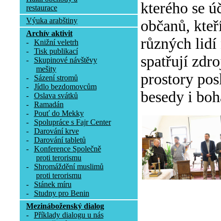
kterého se ú
restaurace
Výuka arabštiny
občanů, kteř
Archív aktivit
různých lidí
-
Knižní veletrh
-
Tisk publikací
spatřují zdr
-
Skupinové návštěvy
mešity
prostory pos
-
Sázení stromů
-
Jídlo bezdomovcům
besedy i boh
-
Oslava svátků
-
Ramadán
-
Pouť do Mekky
-
Spolupráce s Fajr Center
-
Darování krve
-
Darování tabletů
-
Konference Společně
proti terorismu
-
Shromáždění muslimů
proti terorismu
-
Stánek míru
-
Studny pro Benin
Mezináboženský dialog
-
Příklady dialogu u nás