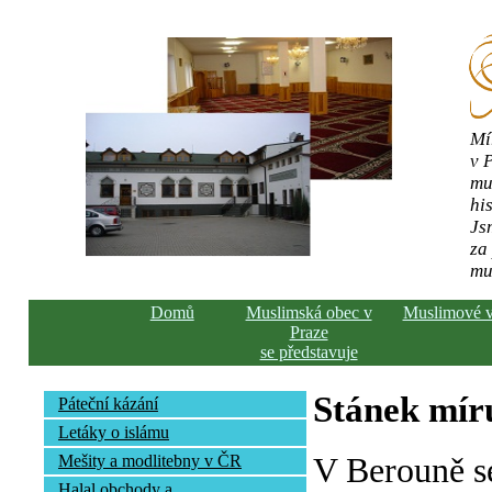
Mí
v 
mu
his
Js
za
mu
Domů
Muslimská obec v
Muslimové 
Praze
se představuje
Stánek mír
Páteční kázání
Letáky o islámu
V Berouně s
Mešity a modlitebny v ČR
Halal obchody a