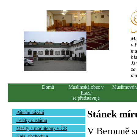
Mí
v 
mu
his
Js
za
mu
Domů
Muslimská obec v
Muslimové 
Praze
se představuje
Stánek mír
Páteční kázání
Letáky o islámu
V Berouně s
Mešity a modlitebny v ČR
Halal obchody a