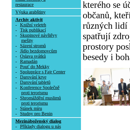
kterého se ú
restaurace
Výuka arabštiny
občanů, kteř
Archív aktivit
různých lidí
-
Knižní veletrh
-
Tisk publikací
spatřují zdr
-
Skupinové návštěvy
mešity
prostory pos
-
Sázení stromů
-
Jídlo bezdomovcům
besedy i boh
-
Oslava svátků
-
Ramadán
-
Pouť do Mekky
-
Spolupráce s Fajr Center
-
Darování krve
-
Darování tabletů
-
Konference Společně
proti terorismu
-
Shromáždění muslimů
proti terorismu
-
Stánek míru
-
Studny pro Benin
Mezináboženský dialog
-
Příklady dialogu u nás