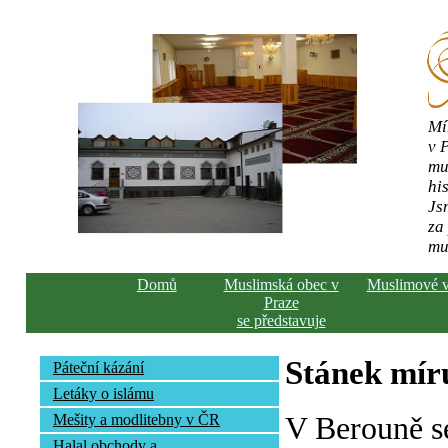
Mí
v 
mu
his
Js
za
mu
Domů
Muslimská obec v
Muslimové 
Praze
se představuje
Stánek mír
Páteční kázání
Letáky o islámu
V Berouně s
Mešity a modlitebny v ČR
Halal obchody a