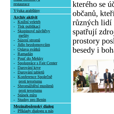
kterého se ú
restaurace
Výuka arabštiny
občanů, kteř
Archív aktivit
různých lidí
-
Knižní veletrh
-
Tisk publikací
spatřují zdr
-
Skupinové návštěvy
mešity
prostory pos
-
Sázení stromů
-
Jídlo bezdomovcům
besedy i boh
-
Oslava svátků
-
Ramadán
-
Pouť do Mekky
-
Spolupráce s Fajr Center
-
Darování krve
-
Darování tabletů
-
Konference Společně
proti terorismu
-
Shromáždění muslimů
proti terorismu
-
Stánek míru
-
Studny pro Benin
Mezináboženský dialog
-
Příklady dialogu u nás