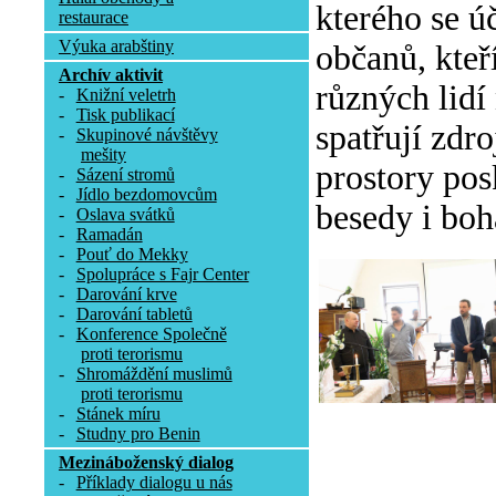
kterého se ú
restaurace
Výuka arabštiny
občanů, kteř
Archív aktivit
různých lidí
-
Knižní veletrh
-
Tisk publikací
spatřují zdr
-
Skupinové návštěvy
mešity
prostory pos
-
Sázení stromů
-
Jídlo bezdomovcům
besedy i boh
-
Oslava svátků
-
Ramadán
-
Pouť do Mekky
-
Spolupráce s Fajr Center
-
Darování krve
-
Darování tabletů
-
Konference Společně
proti terorismu
-
Shromáždění muslimů
proti terorismu
-
Stánek míru
-
Studny pro Benin
Mezináboženský dialog
-
Příklady dialogu u nás