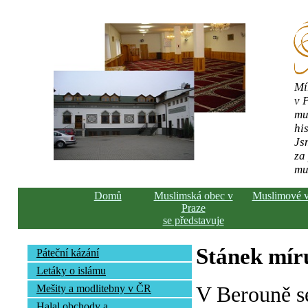
Mí
v 
mu
his
Js
za
mu
Domů
Muslimská obec v
Muslimové 
Praze
se představuje
Stánek mír
Páteční kázání
Letáky o islámu
V Berouně s
Mešity a modlitebny v ČR
Halal obchody a