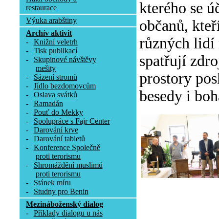
kterého se ú
restaurace
Výuka arabštiny
občanů, kteř
Archív aktivit
různých lidí
-
Knižní veletrh
-
Tisk publikací
spatřují zdr
-
Skupinové návštěvy
mešity
prostory pos
-
Sázení stromů
-
Jídlo bezdomovcům
besedy i boh
-
Oslava svátků
-
Ramadán
-
Pouť do Mekky
-
Spolupráce s Fajr Center
-
Darování krve
-
Darování tabletů
-
Konference Společně
proti terorismu
-
Shromáždění muslimů
proti terorismu
-
Stánek míru
-
Studny pro Benin
Mezináboženský dialog
-
Příklady dialogu u nás