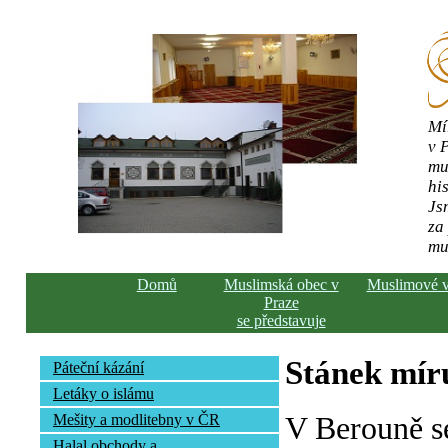
Mí
v 
mu
his
Js
za
mu
Domů
Muslimská obec v
Muslimové 
Praze
se představuje
Stánek mír
Páteční kázání
Letáky o islámu
V Berouně s
Mešity a modlitebny v ČR
Halal obchody a