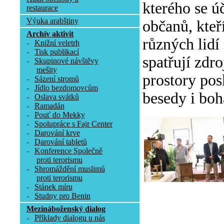
kterého se ú
restaurace
Výuka arabštiny
občanů, kteř
Archív aktivit
různých lidí
-
Knižní veletrh
-
Tisk publikací
spatřují zdr
-
Skupinové návštěvy
mešity
prostory pos
-
Sázení stromů
-
Jídlo bezdomovcům
besedy i boh
-
Oslava svátků
-
Ramadán
-
Pouť do Mekky
-
Spolupráce s Fajr Center
-
Darování krve
-
Darování tabletů
-
Konference Společně
proti terorismu
-
Shromáždění muslimů
proti terorismu
-
Stánek míru
-
Studny pro Benin
Mezináboženský dialog
-
Příklady dialogu u nás