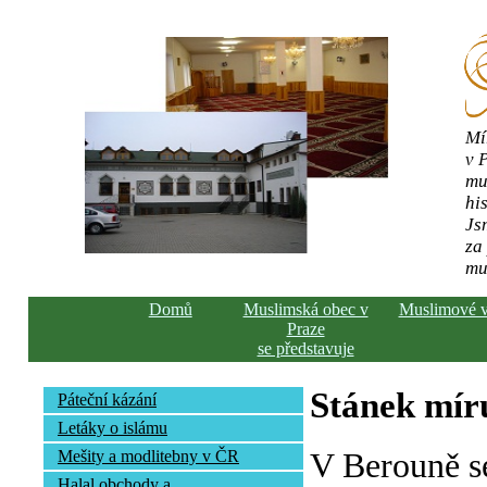
Mí
v 
mu
his
Js
za
mu
Domů
Muslimská obec v
Muslimové 
Praze
se představuje
Stánek mír
Páteční kázání
Letáky o islámu
V Berouně s
Mešity a modlitebny v ČR
Halal obchody a