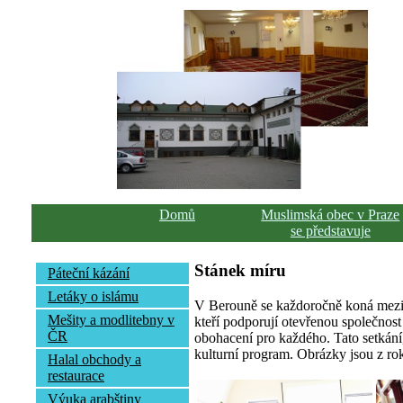
Domů
Muslimská obec v Praze
se představuje
Stánek míru
Páteční kázání
Letáky o islámu
V Berouně se každoročně koná meziná
Mešity a modlitebny v
kteří podporují otevřenou společnost 
ČR
obohacení pro každého. Tato setkání
kulturní program. Obrázky jsou z ro
Halal obchody a
restaurace
Výuka arabštiny