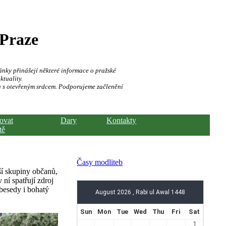
 Praze
ánky přinášejí některé informace o pražské
ktuality.
a s otevřeným srdcem. Podporujeme začlenění
hovat
Dary
Kontakty
tě
Časy modliteb
ší skupiny občanů,
 ní spatřují zdroj
besedy i bohatý