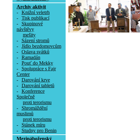
Archív aktivit
-
Knižní veletrh
-
Tisk publikací
-
Skupinové
návštěvy
mešity
-
Sázení stromů
-
Jídlo bezdomovcům
-
Oslava svátků
-
Ramadán
-
Pouť do Mekky
-
Spolupráce s Fajr
Center
-
Darování krve
-
Darování tabletů
-
Konference
Společně
proti terorismu
-
Shromáždění
muslimů
proti terorismu
-
Stánek míru
-
Studny pro Benin
Mezináboženský