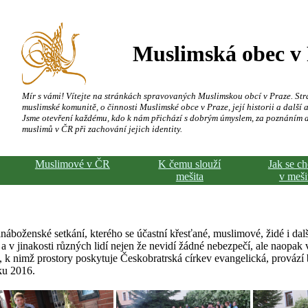
Muslimská obec v
Mír s vámi! Vítejte na stránkách spravovaných Muslimskou obcí v Praze. Str
muslimské komunitě, o činnosti Muslimské obce v Praze, její historii a další a
Jsme otevření každému, kdo k nám přichází s dobrým úmyslem, za poznáním 
muslimů v ČR při zachování jejich identity.
Muslimové v ČR
K čemu slouží
Jak se c
mešita
v meši
boženské setkání, kterého se účastní křesťané, muslimové, židé i dal
a v jinakosti různých lidí nejen že nevidí žádné nebezpečí, ale naopak v
, k nimž prostory poskytuje Českobratrská církev evangelická, provází 
ku 2016.