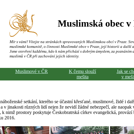
Muslimská obec v
Mír s vámi! Vítejte na stránkách spravovaných Muslimskou obcí v Praze. Str
muslimské komunitě, o činnosti Muslimské obce v Praze, její historii a další a
Jsme otevření každému, kdo k nám přichází s dobrým úmyslem, za poznáním 
muslimů v ČR při zachování jejich identity.
Muslimové v ČR
K čemu slouží
Jak se c
mešita
v meši
boženské setkání, kterého se účastní křesťané, muslimové, židé i dal
a v jinakosti různých lidí nejen že nevidí žádné nebezpečí, ale naopak v
, k nimž prostory poskytuje Českobratrská církev evangelická, provází 
ku 2016.