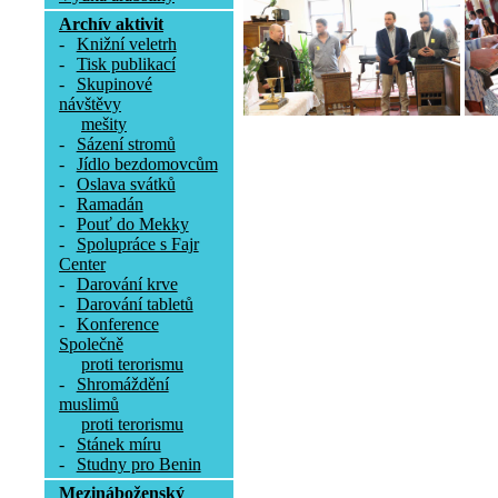
Archív aktivit
-
Knižní veletrh
-
Tisk publikací
-
Skupinové
návštěvy
mešity
-
Sázení stromů
-
Jídlo bezdomovcům
-
Oslava svátků
-
Ramadán
-
Pouť do Mekky
-
Spolupráce s Fajr
Center
-
Darování krve
-
Darování tabletů
-
Konference
Společně
proti terorismu
-
Shromáždění
muslimů
proti terorismu
-
Stánek míru
-
Studny pro Benin
Mezináboženský