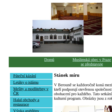
Domů
Muslimská obec v Praze
se představuje
Stánek míru
Páteční kázání
Letáky o islámu
V Berouně se každoročně koná meziná
Mešity a modlitebny v
kteří podporují otevřenou společnost 
ČR
obohacení pro každého. Tato setkání
kulturní program. Obrázky jsou z ro
Halal obchody a
restaurace
Výuka arabštiny