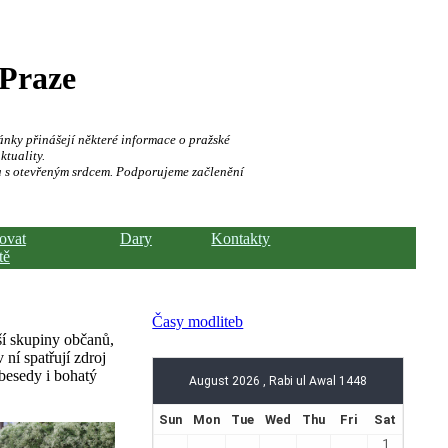
 Praze
ánky přinášejí některé informace o pražské
ktuality.
a s otevřeným srdcem. Podporujeme začlenění
hovat
Dary
Kontakty
tě
Časy modliteb
ší skupiny občanů,
 ní spatřují zdroj
besedy i bohatý