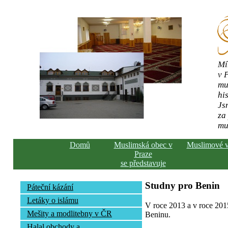
Mí
v 
mu
his
Js
za
mu
Domů
Muslimská obec v
Muslimové 
Praze
se představuje
Studny pro Benin
Páteční kázání
Letáky o islámu
V roce 2013 a v roce 2015
Mešity a modlitebny v ČR
Beninu.
Halal obchody a