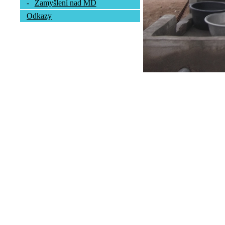
-
Zamyšlení nad MD
Odkazy