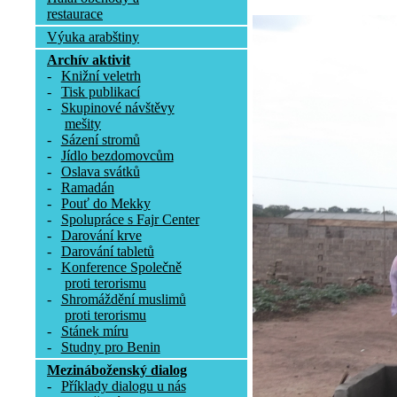
restaurace
Výuka arabštiny
Archív aktivit
-
Knižní veletrh
-
Tisk publikací
-
Skupinové návštěvy
mešity
-
Sázení stromů
-
Jídlo bezdomovcům
-
Oslava svátků
-
Ramadán
-
Pouť do Mekky
-
Spolupráce s Fajr Center
-
Darování krve
-
Darování tabletů
-
Konference Společně
proti terorismu
-
Shromáždění muslimů
proti terorismu
-
Stánek míru
-
Studny pro Benin
Mezináboženský dialog
-
Příklady dialogu u nás