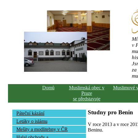
Mí
v 
mu
his
Js
za
mu
Domů
Muslimská obec v
Muslimové 
Praze
se představuje
Studny pro Benin
Páteční kázání
Letáky o islámu
V roce 2013 a v roce 2015
Mešity a modlitebny v ČR
Beninu.
Halal obchody a