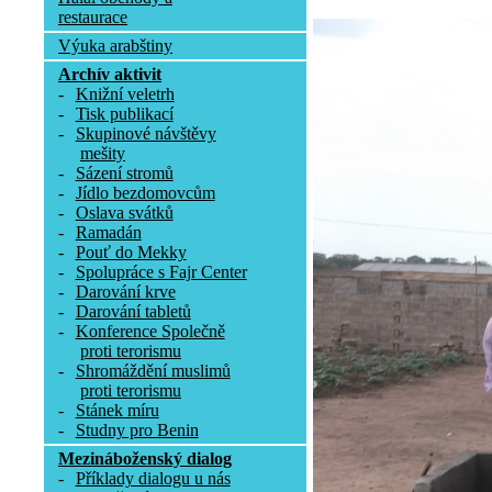
restaurace
Výuka arabštiny
Archív aktivit
-
Knižní veletrh
-
Tisk publikací
-
Skupinové návštěvy
mešity
-
Sázení stromů
-
Jídlo bezdomovcům
-
Oslava svátků
-
Ramadán
-
Pouť do Mekky
-
Spolupráce s Fajr Center
-
Darování krve
-
Darování tabletů
-
Konference Společně
proti terorismu
-
Shromáždění muslimů
proti terorismu
-
Stánek míru
-
Studny pro Benin
Mezináboženský dialog
-
Příklady dialogu u nás