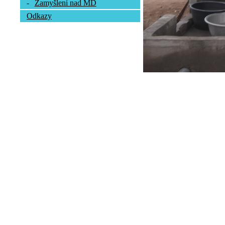
-
Zamyšlení nad MD
Odkazy