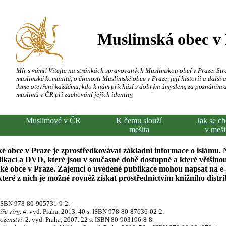
Muslimská obec v
Mír s vámi! Vítejte na stránkách spravovaných Muslimskou obcí v Praze. Str
muslimské komunitě, o činnosti Muslimské obce v Praze, její historii a další a
Jsme otevření každému, kdo k nám přichází s dobrým úmyslem, za poznáním 
muslimů v ČR při zachování jejich identity.
Muslimové v ČR
K čemu slouží
Jak se c
mešita
v meši
é obce v Praze je zprostředkovávat základní informace o islámu. 
kací a DVD, které jsou v současné době dostupné a které většinou
ské obce v Praze. Zájemci o uvedené publikace mohou napsat na e
ré z nich je možné rovněž získat prostřednictvím knižního distr
. ISBN 978-80-905731-9-2.
íře víry
. 4. vyd. Praha, 2013. 40 s. ISBN 978-80-87636-02-2.
oženství
. 2. vyd. Praha, 2007. 22 s. ISBN 80-903196-8-8.