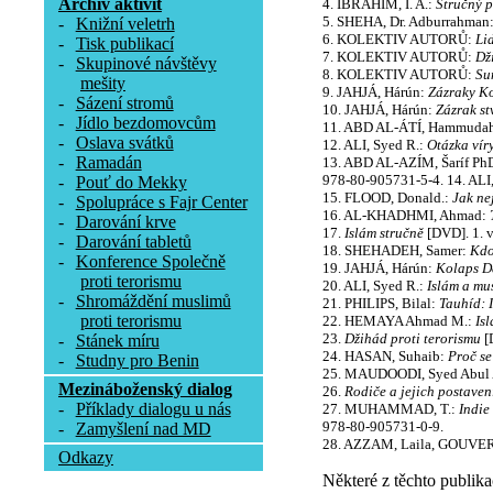
Archív aktivit
4. IBRAHIM, I. A.:
Stručný 
5. SHEHA, Dr. Adburrahman
-
Knižní veletrh
6. KOLEKTIV AUTORŮ:
Li
-
Tisk publikací
7. KOLEKTIV AUTORŮ:
Dž
-
Skupinové návštěvy
8. KOLEKTIV AUTORŮ:
Su
mešity
9. JAHJÁ, Hárún:
Zázraky K
-
Sázení stromů
10. JAHJÁ, Hárún:
Zázrak st
-
Jídlo bezdomovcům
11. ABD AL-ÁTÍ, Hammuda
-
Oslava svátků
12. ALI, Syed R.:
Otázka vír
-
Ramadán
13. ABD AL-AZÍM, Šaríf PhD
978-80-905731-5-4. 14. ALI
-
Pouť do Mekky
15. FLOOD, Donald.:
Jak nej
-
Spolupráce s Fajr Center
16. AL-KHADHMI, Ahmad:
-
Darování krve
17.
Islám stručně
[DVD]. 1. v
-
Darování tabletů
18. SHEHADEH, Samer:
Kdo
-
Konference Společně
19. JAHJÁ, Hárún:
Kolaps D
proti terorismu
20. ALI, Syed R.:
Islám a mu
-
Shromáždění muslimů
21. PHILIPS, Bilal:
Tauhíd: 
proti terorismu
22. HEMAYA Ahmad M.:
Is
23.
Džihád proti terorismu
[D
-
Stánek míru
24. HASAN, Suhaib:
Proč s
-
Studny pro Benin
25. MAUDOODI, Syed Abul 
Mezináboženský dialog
26.
Rodiče a jejich postaven
-
Příklady dialogu u nás
27. MUHAMMAD, T.:
Indie
978-80-905731-0-9.
-
Zamyšlení nad MD
28. AZZAM, Laila, GOUVE
Odkazy
Některé z těchto publika