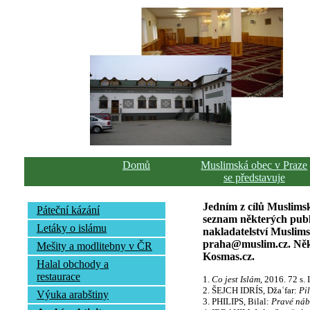
Domů
Muslimská obec v Praze
se představuje
Jedním z cílů Muslimsk
Páteční kázání
seznam některých publi
Letáky o islámu
nakladatelství Muslim
praha@muslim.cz. Někte
Mešity a modlitebny v ČR
Kosmas.cz.
Halal obchody a
restaurace
1.
Co jest Islám
, 2016. 72 s
2. ŠEJCH IDRÍS, Džaʿfar:
Pil
Výuka arabštiny
3. PHILIPS, Bilal:
Pravé náb