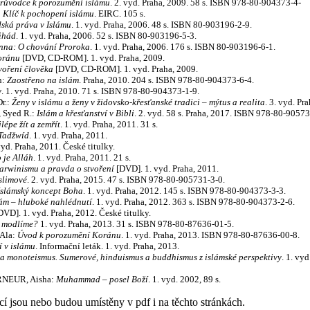
průvodce k porozumění islámu
. 2. vyd. Praha, 2009. 58 s. ISBN 978-80-904373-4-
:
Klíč k pochopení islámu
. EIRC. 105 s.
dská práva v Islámu
. 1. vyd. Praha, 2006. 48 s. ISBN 80-903196-2-9.
ihád
. 1. vyd. Praha, 2006. 52 s. ISBN 80-903196-5-3.
nna: O chování Proroka
. 1. vyd. Praha, 2006. 176 s. ISBN 80-903196-6-1.
oránu
[DVD, CD-ROM]. 1. vyd. Praha, 2009.
voření člověka
[DVD, CD-ROM]. 1. vyd. Praha, 2009.
h:
Zaostřeno na islám
. Praha, 2010. 204 s. ISBN 978-80-904373-6-4.
y
. 1. vyd. Praha, 2010. 71 s. ISBN 978-80-904373-1-9.
r.:
Ženy v islámu a ženy v židovsko-křesťanské tradici – mýtus a realita
. 3. vyd. Pr
, Syed R.:
Islám a křesťanství v Bibli
. 2. vyd. 58 s. Praha, 2017. ISBN 978-80-90573
lépe žít a zemřít
. 1. vyd. Praha, 2011. 31 s.
Tadžwíd
. 1. vyd. Praha, 2011.
yd. Praha, 2011. České titulky.
 je Alláh
. 1. vyd. Praha, 2011. 21 s.
arwinismu a pravda o stvoření
[DVD]. 1. vyd. Praha, 2011.
slimové
. 2. vyd. Praha, 2015. 47 s. ISBN 978-80-905731-3-0.
Islámský koncept Boha
. 1. vyd. Praha, 2012. 145 s. ISBN 978-80-904373-3-3.
lám – hluboké nahlédnutí
. 1. vyd. Praha, 2012. 363 s. ISBN 978-80-904373-2-6.
VD]. 1. vyd. Praha, 2012. České titulky.
e modlíme?
1. vyd. Praha, 2013. 31 s. ISBN 978-80-87636-01-5.
Ala:
Úvod k porozumění Koránu
. 1. vyd. Praha, 2013. ISBN 978-80-87636-00-8.
í v islámu
. Informační leták. 1. vyd. Praha, 2013.
 a monoteismus. Sumerové, hinduismus a buddhismus z islámské perspektivy
. 1. vy
RNEUR, Aisha:
Muhammad – posel Boží
. 1. vyd. 2002, 89 s.
cí jsou nebo budou umístěny v pdf i na těchto stránkách.