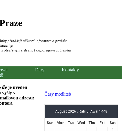
 Praze
ánky přinášejí některé informace o pražské
ktuality.
a s otevřeným srdcem. Podporujeme začlenění
hovat
Dary
Kontakty
tě
Níže je uveden
 vyšly v
Časy modliteb
-mailovou adresu:
ibutora