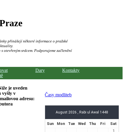
 Praze
ánky přinášejí některé informace o pražské
ktuality.
a s otevřeným srdcem. Podporujeme začlenění
hovat
Dary
Kontakty
tě
Níže je uveden
 vyšly v
Časy modliteb
-mailovou adresu:
ibutora