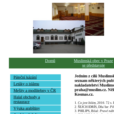
Domů
Muslimská obec v Praze
se představuje
Jedním z cílů Muslimsk
Páteční kázání
seznam některých publi
Letáky o islámu
nakladatelství Muslim
praha@muslim.cz. Někte
Mešity a modlitebny v ČR
Kosmas.cz.
Halal obchody a
restaurace
1.
Co jest Islám
, 2016. 72 s
2. ŠEJCH IDRÍS, Džaʿfar:
Pil
Výuka arabštiny
3. PHILIPS, Bilal:
Pravé náb