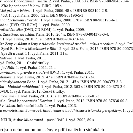
průvodce k porozumění islámu
. 2. vyd. Praha, 2009. 58 s. ISBN 978-80-904373-4-
:
Klíč k pochopení islámu
. EIRC. 105 s.
dská práva v Islámu
. 1. vyd. Praha, 2006. 48 s. ISBN 80-903196-2-9.
ihád
. 1. vyd. Praha, 2006. 52 s. ISBN 80-903196-5-3.
nna: O chování Proroka
. 1. vyd. Praha, 2006. 176 s. ISBN 80-903196-6-1.
oránu
[DVD, CD-ROM]. 1. vyd. Praha, 2009.
voření člověka
[DVD, CD-ROM]. 1. vyd. Praha, 2009.
h:
Zaostřeno na islám
. Praha, 2010. 204 s. ISBN 978-80-904373-6-4.
y
. 1. vyd. Praha, 2010. 71 s. ISBN 978-80-904373-1-9.
r.:
Ženy v islámu a ženy v židovsko-křesťanské tradici – mýtus a realita
. 3. vyd. Pr
, Syed R.:
Islám a křesťanství v Bibli
. 2. vyd. 58 s. Praha, 2017. ISBN 978-80-90573
lépe žít a zemřít
. 1. vyd. Praha, 2011. 31 s.
Tadžwíd
. 1. vyd. Praha, 2011.
yd. Praha, 2011. České titulky.
 je Alláh
. 1. vyd. Praha, 2011. 21 s.
arwinismu a pravda o stvoření
[DVD]. 1. vyd. Praha, 2011.
slimové
. 2. vyd. Praha, 2015. 47 s. ISBN 978-80-905731-3-0.
Islámský koncept Boha
. 1. vyd. Praha, 2012. 145 s. ISBN 978-80-904373-3-3.
lám – hluboké nahlédnutí
. 1. vyd. Praha, 2012. 363 s. ISBN 978-80-904373-2-6.
VD]. 1. vyd. Praha, 2012. České titulky.
e modlíme?
1. vyd. Praha, 2013. 31 s. ISBN 978-80-87636-01-5.
Ala:
Úvod k porozumění Koránu
. 1. vyd. Praha, 2013. ISBN 978-80-87636-00-8.
í v islámu
. Informační leták. 1. vyd. Praha, 2013.
 a monoteismus. Sumerové, hinduismus a buddhismus z islámské perspektivy
. 1. vy
RNEUR, Aisha:
Muhammad – posel Boží
. 1. vyd. 2002, 89 s.
cí jsou nebo budou umístěny v pdf i na těchto stránkách.