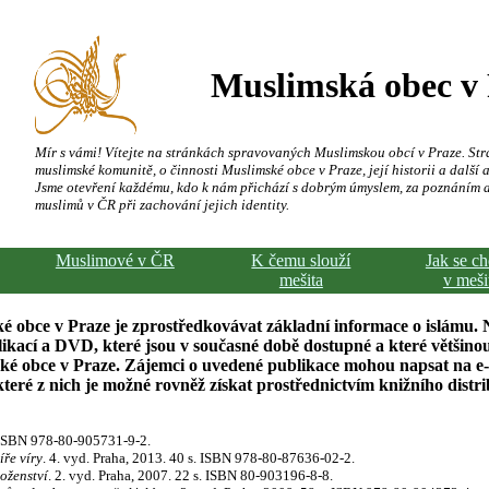
Muslimská obec v
Mír s vámi! Vítejte na stránkách spravovaných Muslimskou obcí v Praze. Str
muslimské komunitě, o činnosti Muslimské obce v Praze, její historii a další a
Jsme otevření každému, kdo k nám přichází s dobrým úmyslem, za poznáním 
muslimů v ČR při zachování jejich identity.
Muslimové v ČR
K čemu slouží
Jak se c
mešita
v meši
é obce v Praze je zprostředkovávat základní informace o islámu. 
kací a DVD, které jsou v současné době dostupné a které většinou
ské obce v Praze. Zájemci o uvedené publikace mohou napsat na e
ré z nich je možné rovněž získat prostřednictvím knižního distr
. ISBN 978-80-905731-9-2.
íře víry
. 4. vyd. Praha, 2013. 40 s. ISBN 978-80-87636-02-2.
oženství
. 2. vyd. Praha, 2007. 22 s. ISBN 80-903196-8-8.