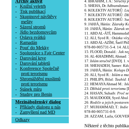
Archív aktivit
4. IBRAHIM, I. A.:
Stručný 
5. SHEHA, Dr. Adburrahman
-
Knižní veletrh
6. KOLEKTIV AUTORŮ:
Li
-
Tisk publikací
7. KOLEKTIV AUTORŮ:
Dž
-
Skupinové návštěvy
8. KOLEKTIV AUTORŮ:
Su
mešity
9. JAHJÁ, Hárún:
Zázraky K
-
Sázení stromů
10. JAHJÁ, Hárún:
Zázrak st
-
Jídlo bezdomovcům
11. ABD AL-ÁTÍ, Hammuda
-
Oslava svátků
12. ALI, Syed R.:
Otázka vír
-
Ramadán
13. ABD AL-AZÍM, Šaríf PhD
978-80-905731-5-4. 14. ALI
-
Pouť do Mekky
15. FLOOD, Donald.:
Jak nej
-
Spolupráce s Fajr Center
16. AL-KHADHMI, Ahmad:
-
Darování krve
17.
Islám stručně
[DVD]. 1. v
-
Darování tabletů
18. SHEHADEH, Samer:
Kdo
-
Konference Společně
19. JAHJÁ, Hárún:
Kolaps D
proti terorismu
20. ALI, Syed R.:
Islám a mu
-
Shromáždění muslimů
21. PHILIPS, Bilal:
Tauhíd: 
proti terorismu
22. HEMAYA Ahmad M.:
Is
23.
Džihád proti terorismu
[D
-
Stánek míru
24. HASAN, Suhaib:
Proč s
-
Studny pro Benin
25. MAUDOODI, Syed Abul 
Mezináboženský dialog
26.
Rodiče a jejich postaven
-
Příklady dialogu u nás
27. MUHAMMAD, T.:
Indie
978-80-905731-0-9.
-
Zamyšlení nad MD
28. AZZAM, Laila, GOUVE
Odkazy
Některé z těchto publika