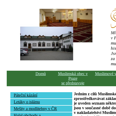
Mí
v 
mu
his
Js
za
mu
Domů
Muslimská obec v
Muslimové 
Praze
se představuje
Jedním z cílů Muslimské
Páteční kázání
zprostředkovávat základ
Letáky o islámu
je uveden seznam někte
jsou v současné době do
Mešity a modlitebny v ČR
v nakladatelství Muslim
Halal obchody a