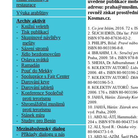
uvedené publikace moho
restaurace
adresu: praha@muslim.c
rovněž získat prostředn
Výuka arabštiny
Kosmas.cz.
Archív aktivit
-
Knižní veletrh
1.
Co jest Islám
, 2016. 72 s. 
-
Tisk publikací
2. ŠEJCH IDRÍS, Džaʿfar:
Pilí
-
Skupinové návštěvy
ISBN 978-80-87636-02-2.
mešity
3. PHILIPS, Bilal:
Pravé nábo
ISBN 80-903196-8-8.
-
Sázení stromů
4. IBRAHIM, I. A.:
Stručný pr
-
Jídlo bezdomovcům
Praha, 2009. 58 s. ISBN 978-
-
Oslava svátků
5. SHEHA, Dr. Adburrahman:
-
Ramadán
6. KOLEKTIV AUTORŮ:
Lids
-
Pouť do Mekky
2006. 48 s. ISBN 80-903196-2
-
Spolupráce s Fajr Center
7. KOLEKTIV AUTORŮ:
Dži
-
Darování krve
80-903196-5-3.
-
Darování tabletů
8. KOLEKTIV AUTORŮ:
Sunn
2006. 176 s. ISBN 80-903196-
-
Konference Společně
9. JAHJÁ, Hárún:
Zázraky Ko
proti terorismu
2009.
-
Shromáždění muslimů
10. JAHJÁ, Hárún:
Zázrak stv
proti terorismu
vyd. Praha, 2009.
-
Stánek míru
11. ABD AL-ÁTÍ, Hammudah
-
Studny pro Benin
204 s. ISBN 978-80-904373-6
12. ALI, Syed R.:
Otázka víry
.
Mezináboženský dialog
80-904373-1-9.
-
Příklady dialogu u nás
13. ABD AL-AZÍM, Šaríf PhDr