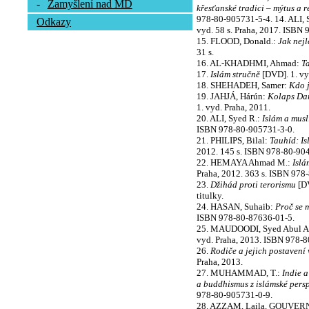
-
Zamyšlení nad MD
křesťanské tradici – mýtus a r
978-80-905731-5-4. 14. ALI, 
Odkazy
vyd. 58 s. Praha, 2017. ISBN
15. FLOOD, Donald.:
Jak nejl
31 s.
16. AL-KHADHMI, Ahmad:
T
17.
Islám stručně
[DVD]. 1. vyd
18. SHEHADEH, Samer:
Kdo j
19. JAHJÁ, Hárún:
Kolaps Dar
1. vyd. Praha, 2011.
20. ALI, Syed R.:
Islám a mus
ISBN 978-80-905731-3-0.
21. PHILIPS, Bilal:
Tauhíd: I
2012. 145 s. ISBN 978-80-90
22. HEMAYA Ahmad M.:
Islá
Praha, 2012. 363 s. ISBN 978
23.
Džihád proti terorismu
[DV
titulky.
24. HASAN, Suhaib:
Proč se 
ISBN 978-80-87636-01-5.
25. MAUDOODI, Syed Abul A
vyd. Praha, 2013. ISBN 978-8
26.
Rodiče a jejich postavení 
Praha, 2013.
27. MUHAMMAD, T.:
Indie 
a buddhismus z islámské persp
978-80-905731-0-9.
28. AZZAM, Laila, GOUVER