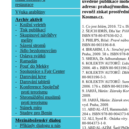
uvedené publikace moho
restaurace
adresu: praha@muslim.c
rovněž získat prostředn
Výuka arabštiny
Kosmas.cz.
Archív aktivit
-
Knižní veletrh
1.
Co jest Islám
, 2016. 72 s. 
-
Tisk publikací
2. ŠEJCH IDRÍS, Džaʿfar:
Pilí
-
Skupinové návštěvy
ISBN 978-80-87636-02-2.
mešity
3. PHILIPS, Bilal:
Pravé nábo
ISBN 80-903196-8-8.
-
Sázení stromů
4. IBRAHIM, I. A.:
Stručný pr
-
Jídlo bezdomovcům
Praha, 2009. 58 s. ISBN 978-
-
Oslava svátků
5. SHEHA, Dr. Adburrahman:
-
Ramadán
6. KOLEKTIV AUTORŮ:
Lids
-
Pouť do Mekky
2006. 48 s. ISBN 80-903196-2
-
Spolupráce s Fajr Center
7. KOLEKTIV AUTORŮ:
Dži
-
Darování krve
80-903196-5-3.
-
Darování tabletů
8. KOLEKTIV AUTORŮ:
Sunn
2006. 176 s. ISBN 80-903196-
-
Konference Společně
9. JAHJÁ, Hárún:
Zázraky Ko
proti terorismu
2009.
-
Shromáždění muslimů
10. JAHJÁ, Hárún:
Zázrak stv
proti terorismu
vyd. Praha, 2009.
-
Stánek míru
11. ABD AL-ÁTÍ, Hammudah
-
Studny pro Benin
204 s. ISBN 978-80-904373-6
12. ALI, Syed R.:
Otázka víry
.
Mezináboženský dialog
80-904373-1-9.
-
Příklady dialogu u nás
13. ABD AL-AZÍM, Šaríf PhDr