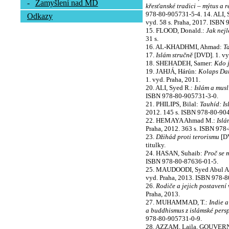
-
Zamyšlení nad MD
křesťanské tradici – mýtus a r
978-80-905731-5-4. 14. ALI, 
Odkazy
vyd. 58 s. Praha, 2017. ISBN
15. FLOOD, Donald.:
Jak nejl
31 s.
16. AL-KHADHMI, Ahmad:
T
17.
Islám stručně
[DVD]. 1. vyd
18. SHEHADEH, Samer:
Kdo j
19. JAHJÁ, Hárún:
Kolaps Dar
1. vyd. Praha, 2011.
20. ALI, Syed R.:
Islám a mus
ISBN 978-80-905731-3-0.
21. PHILIPS, Bilal:
Tauhíd: I
2012. 145 s. ISBN 978-80-90
22. HEMAYA Ahmad M.:
Islá
Praha, 2012. 363 s. ISBN 978
23.
Džihád proti terorismu
[DV
titulky.
24. HASAN, Suhaib:
Proč se 
ISBN 978-80-87636-01-5.
25. MAUDOODI, Syed Abul A
vyd. Praha, 2013. ISBN 978-8
26.
Rodiče a jejich postavení 
Praha, 2013.
27. MUHAMMAD, T.:
Indie 
a buddhismus z islámské persp
978-80-905731-0-9.
28. AZZAM, Laila, GOUVER