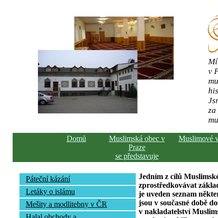
Mí
v 
mu
his
Js
za
mu
Domů
Muslimská obec v
Muslimové 
Praze
se představuje
Jedním z cílů Muslimské
Páteční kázání
zprostředkovávat základ
Letáky o islámu
je uveden seznam někte
jsou v současné době do
Mešity a modlitebny v ČR
v nakladatelství Muslim
Halal obchody a