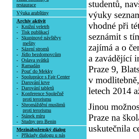
studentů, nav
restaurace
výuky seznam
Výuka arabštiny
Archív aktivit
vhodné při tét
-
Knižní veletrh
-
Tisk publikací
seznámit s tí
-
Skupinové návštěvy
mešity
zajímá a o če
-
Sázení stromů
-
Jídlo bezdomovcům
a zavádějící 
-
Oslava svátků
-
Ramadán
Praze 9, Blat
-
Pouť do Mekky
-
Spolupráce s Fajr Center
v modlitebně
-
Darování krve
-
Darování tabletů
letech 2014 a
-
Konference Společně
proti terorismu
Jinou možnos
-
Shromáždění muslimů
proti terorismu
Praze na škol
-
Stánek míru
-
Studny pro Benin
uskutečnila c
Mezináboženský dialog
-
Příklady dialogu u nás