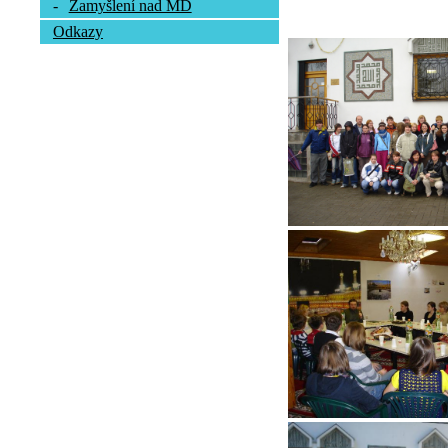
-
Zamyšlení nad MD
Odkazy