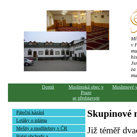
Mí
v 
mu
his
Js
za
mu
Domů
Muslimská obec v
Muslimové 
Praze
se představuje
Skupinové n
Páteční kázání
Letáky o islámu
Již téměř dva
Mešity a modlitebny v ČR
Halal obchody a