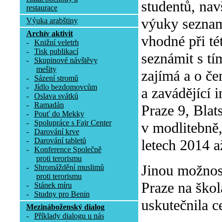
studentů, nav
restaurace
výuky seznam
Výuka arabštiny
Archív aktivit
vhodné při tét
-
Knižní veletrh
-
Tisk publikací
seznámit s tí
-
Skupinové návštěvy
mešity
zajímá a o če
-
Sázení stromů
-
Jídlo bezdomovcům
a zavádějící 
-
Oslava svátků
-
Ramadán
Praze 9, Blat
-
Pouť do Mekky
-
Spolupráce s Fajr Center
v modlitebně
-
Darování krve
-
Darování tabletů
letech 2014 a
-
Konference Společně
proti terorismu
Jinou možnos
-
Shromáždění muslimů
proti terorismu
Praze na škol
-
Stánek míru
-
Studny pro Benin
uskutečnila c
Mezináboženský dialog
-
Příklady dialogu u nás