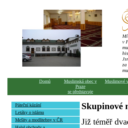
Mí
v 
mu
his
Js
za
mu
Domů
Muslimská obec v
Muslimové 
Praze
se představuje
Skupinové n
Páteční kázání
Letáky o islámu
Již téměř dva
Mešity a modlitebny v ČR
Halal obchody a