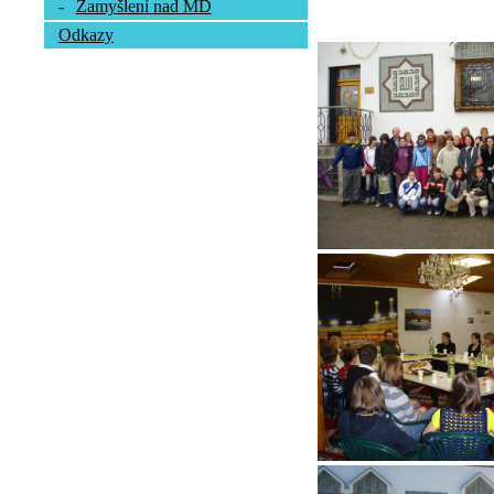
-
Zamyšlení nad MD
Odkazy