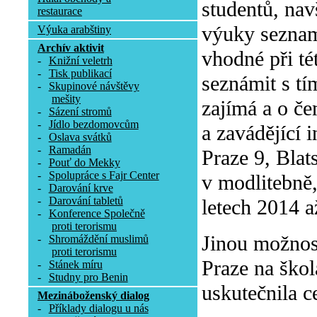
studentů, nav
restaurace
výuky seznam
Výuka arabštiny
Archív aktivit
vhodné při tét
-
Knižní veletrh
-
Tisk publikací
seznámit s tí
-
Skupinové návštěvy
mešity
zajímá a o če
-
Sázení stromů
-
Jídlo bezdomovcům
a zavádějící 
-
Oslava svátků
-
Ramadán
Praze 9, Blat
-
Pouť do Mekky
-
Spolupráce s Fajr Center
v modlitebně
-
Darování krve
-
Darování tabletů
letech 2014 a
-
Konference Společně
proti terorismu
Jinou možnos
-
Shromáždění muslimů
proti terorismu
Praze na škol
-
Stánek míru
-
Studny pro Benin
uskutečnila c
Mezináboženský dialog
-
Příklady dialogu u nás