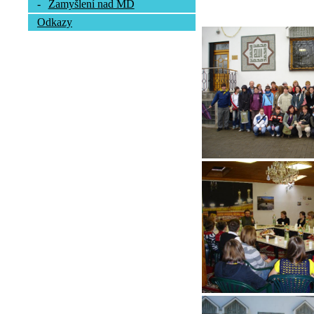
-
Zamyšlení nad MD
Odkazy