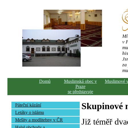
Mí
v 
mu
his
Js
za
mu
Domů
Muslimská obec v
Muslimové 
Praze
se představuje
Skupinové n
Páteční kázání
Letáky o islámu
Již téměř dva
Mešity a modlitebny v ČR
Halal obchody a