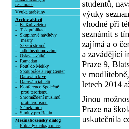
studentů, nav
restaurace
výuky seznam
Výuka arabštiny
Archív aktivit
vhodné při tét
-
Knižní veletrh
-
Tisk publikací
seznámit s tí
-
Skupinové návštěvy
mešity
zajímá a o če
-
Sázení stromů
-
Jídlo bezdomovcům
a zavádějící 
-
Oslava svátků
-
Ramadán
Praze 9, Blat
-
Pouť do Mekky
-
Spolupráce s Fajr Center
v modlitebně
-
Darování krve
-
Darování tabletů
letech 2014 a
-
Konference Společně
proti terorismu
Jinou možnos
-
Shromáždění muslimů
proti terorismu
Praze na škol
-
Stánek míru
-
Studny pro Benin
uskutečnila c
Mezináboženský dialog
-
Příklady dialogu u nás