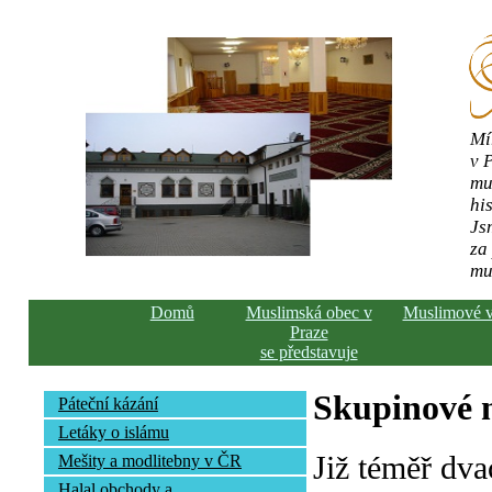
Mí
v 
mu
his
Js
za
mu
Domů
Muslimská obec v
Muslimové 
Praze
se představuje
Skupinové n
Páteční kázání
Letáky o islámu
Již téměř dva
Mešity a modlitebny v ČR
Halal obchody a