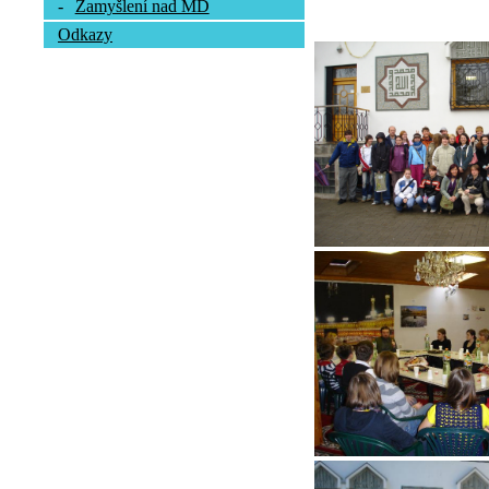
-
Zamyšlení nad MD
Odkazy