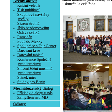
Archív aktivit
uskutečnila celá řada.
-
Knižní veletrh
-
Tisk publikací
-
Skupinové návštěvy
mešity
-
Sázení stromů
-
Jídlo bezdomovcům
-
Oslava svátků
-
Ramadán
-
Pouť do Mekky
-
Spolupráce s Fajr Center
-
Darování krve
-
Darování tabletů
-
Konference Společně
proti terorismu
-
Shromáždění muslimů
proti terorismu
-
Stánek míru
-
Studny pro Benin
Mezináboženský dialog
-
Příklady dialogu u nás
-
Zamyšlení nad MD
Odkazy