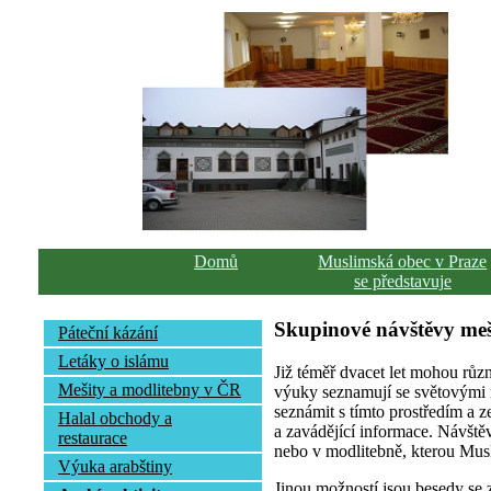
Domů
Muslimská obec v Praze
se představuje
Skupinové návštěvy meš
Páteční kázání
Letáky o islámu
Již téměř dvacet let mohou různ
Mešity a modlitebny v ČR
výuky seznamují se světovými náb
seznámit s tímto prostředím a z
Halal obchody a
a zavádějící informace. Návštěv
restaurace
nebo v modlitebně, kterou Musl
Výuka arabštiny
Jinou možností jsou besedy se 