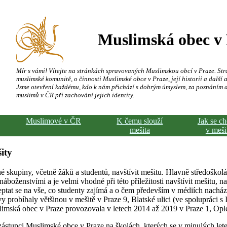
Muslimská obec v
Mír s vámi! Vítejte na stránkách spravovaných Muslimskou obcí v Praze. Str
muslimské komunitě, o činnosti Muslimské obce v Praze, její historii a další a
Jsme otevření každému, kdo k nám přichází s dobrým úmyslem, za poznáním 
muslimů v ČR při zachování jejich identity.
Muslimové v ČR
K čemu slouží
Jak se c
mešita
v meši
ity
é skupiny, včetně žáků a studentů, navštívit mešitu. Hlavně středoškolá
oženstvími a je velmi vhodné při této příležitosti navštívit mešitu, na 
eptat se na vše, co studenty zajímá a o čem především v médiích nacháze
y probíhaly většinou v mešitě v Praze 9, Blatské ulici (ve spolupráci s
imská obec v Praze provozovala v letech 2014 až 2019 v Praze 1, Ople
zástupci Muslimské obce v Praze na školách, kterých se v minulých let