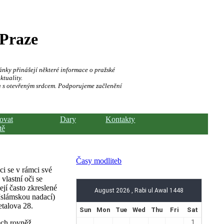
 Praze
ánky přinášejí některé informace o pražské
ktuality.
a s otevřeným srdcem. Podporujeme začlenění
hovat
Dary
Kontakty
tě
Časy modliteb
ci se v rámci své
vlastní oči se
jí často zkreslené
 Islámskou nadací)
talova 28.
ech rovněž