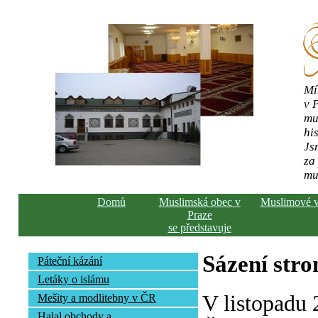
Mí
v 
mu
his
Js
za
mu
Domů
Muslimská obec v
Muslimové 
Praze
se představuje
Sázení str
Páteční kázání
Letáky o islámu
V listopadu
Mešity a modlitebny v ČR
Halal obchody a