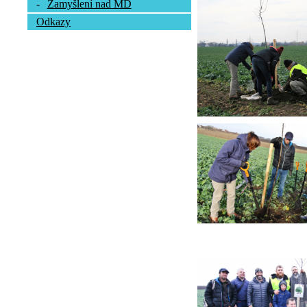
-
Zamyšlení nad MD
Odkazy