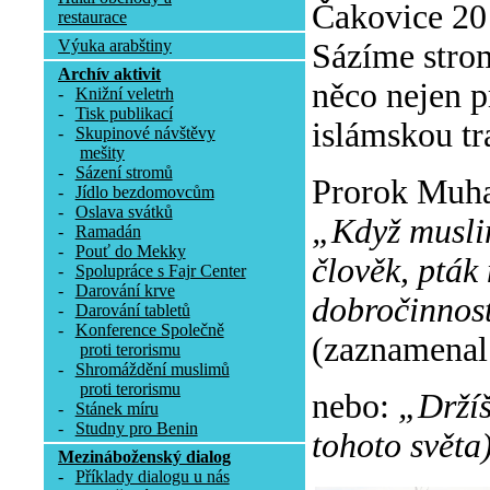
Čakovice 20 
restaurace
Výuka arabštiny
Sázíme stromy
Archív aktivit
něco nejen pr
-
Knižní veletrh
-
Tisk publikací
islámskou tr
-
Skupinové návštěvy
mešity
-
Sázení stromů
Prorok Muha
-
Jídlo bezdomovcům
-
Oslava svátků
„Když muslim
-
Ramadán
-
Pouť do Mekky
člověk, pták 
-
Spolupráce s Fajr Center
-
Darování krve
dobročinnost
-
Darování tabletů
-
Konference Společně
(zaznamenal
proti terorismu
-
Shromáždění muslimů
proti terorismu
nebo:
„Držíš
-
Stánek míru
-
Studny pro Benin
tohoto světa)
Mezináboženský dialog
-
Příklady dialogu u nás