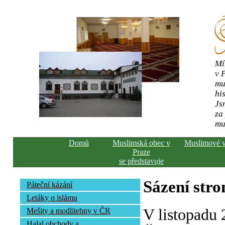
Mí
v 
mu
his
Js
za
mu
Domů
Muslimská obec v
Muslimové 
Praze
se představuje
Sázení str
Páteční kázání
Letáky o islámu
V listopadu
Mešity a modlitebny v ČR
Halal obchody a