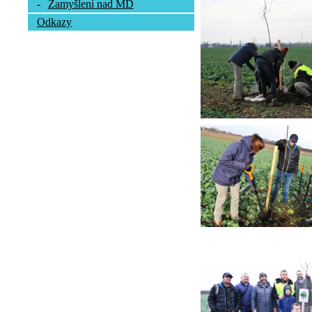
-
Zamyšlení nad MD
Odkazy