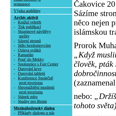
Čakovice 20 
restaurace
Výuka arabštiny
Sázíme stromy
Archív aktivit
něco nejen pr
-
Knižní veletrh
-
Tisk publikací
islámskou tr
-
Skupinové návštěvy
mešity
-
Sázení stromů
Prorok Muha
-
Jídlo bezdomovcům
-
Oslava svátků
„Když muslim
-
Ramadán
-
Pouť do Mekky
člověk, pták 
-
Spolupráce s Fajr Center
-
Darování krve
dobročinnost
-
Darování tabletů
-
Konference Společně
(zaznamenal
proti terorismu
-
Shromáždění muslimů
proti terorismu
nebo:
„Držíš
-
Stánek míru
-
Studny pro Benin
tohoto světa)
Mezináboženský dialog
-
Příklady dialogu u nás