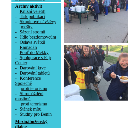
Archív aktivit
-
Knižní veletrh
-
Tisk publikací
-
Skupinové návštěvy
mešity
-
Sázení stromů
-
Jídlo bezdomovcům
-
Oslava svátků
-
Ramadán
-
Pouť do Mekky
-
Spolupráce s Fajr
Center
-
Darování krve
-
Darování tabletů
-
Konference
Společně
proti terorismu
-
Shromáždění
muslimů
proti terorismu
-
Stánek míru
-
Studny pro Benin
Mezináboženský
dialog