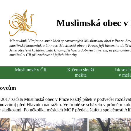
Muslimská obec v
Mír s vámi! Vítejte na stránkách spravovaných Muslimskou obcí v Praze. Str
muslimské komunitě, o činnosti Muslimské obce v Praze, její historii a další a
Jsme otevření každému, kdo k nám přichází s dobrým úmyslem, za poznáním 
muslimů v ČR při zachování jejich identity.
Muslimové v ČR
K čemu slouží
Jak se c
mešita
v meši
movcům
2017 začala Muslimská obec v Praze každý pátek v podvečer rozdáva
vcům) před Hlavním nádražím. Ve frontě se scházelo v průměru kolem 
 sladkostmi. Po několika měsících MOP předala štafetu společnosti Alfir