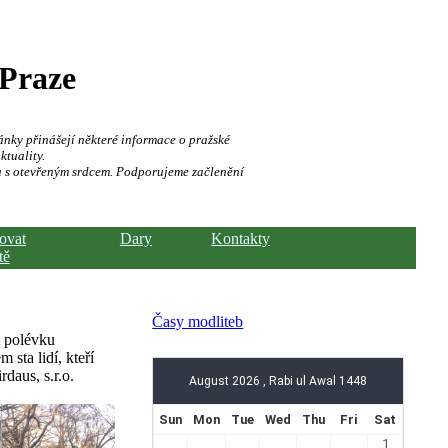
 Praze
ánky přinášejí některé informace o pražské
ktuality.
a s otevřeným srdcem. Podporujeme začlenění
hovat
Dary
Kontakty
tě
Časy modliteb
t polévku
sta lidí, kteří
daus, s.r.o.