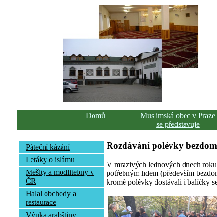
Domů
Muslimská obec v Praze
se představuje
Rozdávání polévky bezdo
Páteční kázání
Letáky o islámu
V mrazivých lednových dnech roku 
Mešity a modlitebny v
potřebným lidem (především bezdomo
ČR
kromě polévky dostávali i balíčky se
Halal obchody a
restaurace
Výuka arabštiny