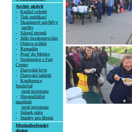
Archív aktivit
-
Knižní veletrh
-
Tisk publikací
-
Skupinové návštěvy
mešity
-
Sázení stromů
-
Jídlo bezdomovcům
-
Oslava svátků
-
Ramadán
-
Pouť do Mekky
-
Spolupráce s Fajr
Center
-
Darování krve
-
Darování tabletů
-
Konference
Společně
proti terorismu
-
Shromáždění
muslimů
proti terorismu
-
Stánek míru
-
Studny pro Benin
Mezináboženský
dialog