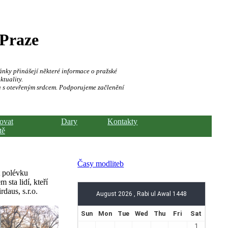
 Praze
ánky přinášejí některé informace o pražské
ktuality.
a s otevřeným srdcem. Podporujeme začlenění
hovat
Dary
Kontakty
tě
Časy modliteb
t polévku
sta lidí, kteří
daus, s.r.o.