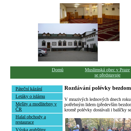
Domů
Muslimská obec v Praze
se představuje
Rozdávání polévky bezdo
Páteční kázání
Letáky o islámu
V mrazivých lednových dnech roku 
Mešity a modlitebny v
potřebným lidem (především bezdomo
ČR
kromě polévky dostávali i balíčky se
Halal obchody a
restaurace
Výuka arabštiny