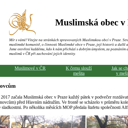
Muslimská obec v
Mír s vámi! Vítejte na stránkách spravovaných Muslimskou obcí v Praze. Str
muslimské komunitě, o činnosti Muslimské obce v Praze, její historii a další a
Jsme otevření každému, kdo k nám přichází s dobrým úmyslem, za poznáním 
muslimů v ČR při zachování jejich identity.
Muslimové v ČR
K čemu slouží
Jak se c
mešita
v meši
movcům
2017 začala Muslimská obec v Praze každý pátek v podvečer rozdáva
vcům) před Hlavním nádražím. Ve frontě se scházelo v průměru kolem 
 sladkostmi. Po několika měsících MOP předala štafetu společnosti Alfir