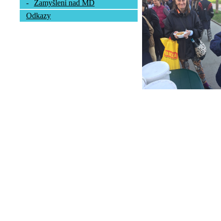
-
Zamyšlení nad MD
Odkazy