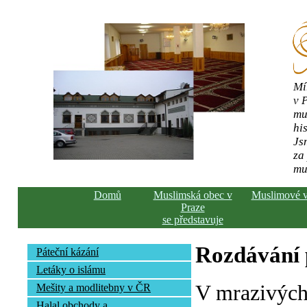
Mí
v 
mu
his
Js
za
mu
Domů
Muslimská obec v
Muslimové 
Praze
se představuje
Rozdávání
Páteční kázání
Letáky o islámu
V mrazivých
Mešity a modlitebny v ČR
Halal obchody a