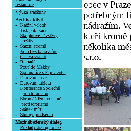
obec v Praze
restaurace
Výuka arabštiny
potřebným l
Archív aktivit
nádražím. Ve
-
Knižní veletrh
-
Tisk publikací
kteří kromě 
-
Skupinové návštěvy
mešity
několika měs
-
Sázení stromů
-
Jídlo bezdomovcům
s.r.o.
-
Oslava svátků
-
Ramadán
-
Pouť do Mekky
-
Spolupráce s Fajr Center
-
Darování krve
-
Darování tabletů
-
Konference Společně
proti terorismu
-
Shromáždění muslimů
proti terorismu
-
Stánek míru
-
Studny pro Benin
Mezináboženský dialog
-
Příklady dialogu u nás