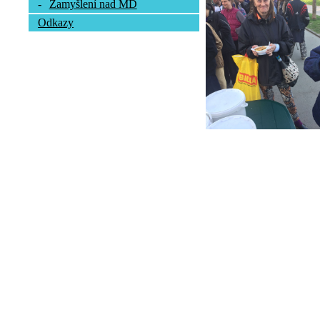
-
Zamyšlení nad MD
Odkazy