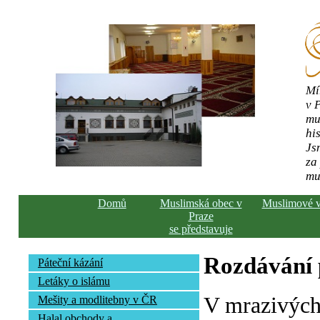
Mí
v 
mu
his
Js
za
mu
Domů
Muslimská obec v
Muslimové 
Praze
se představuje
Rozdávání
Páteční kázání
Letáky o islámu
V mrazivých
Mešity a modlitebny v ČR
Halal obchody a