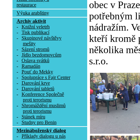
obec v Praze
restaurace
Výuka arabštiny
potřebným l
Archív aktivit
nádražím. Ve
-
Knižní veletrh
-
Tisk publikací
kteří kromě 
-
Skupinové návštěvy
mešity
několika měs
-
Sázení stromů
-
Jídlo bezdomovcům
s.r.o.
-
Oslava svátků
-
Ramadán
-
Pouť do Mekky
-
Spolupráce s Fajr Center
-
Darování krve
-
Darování tabletů
-
Konference Společně
proti terorismu
-
Shromáždění muslimů
proti terorismu
-
Stánek míru
-
Studny pro Benin
Mezináboženský dialog
-
Příklady dialogu u nás