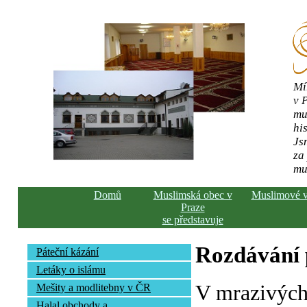
Mí
v 
mu
his
Js
za
mu
Domů
Muslimská obec v
Muslimové 
Praze
se představuje
Rozdávání
Páteční kázání
Letáky o islámu
V mrazivých
Mešity a modlitebny v ČR
Halal obchody a