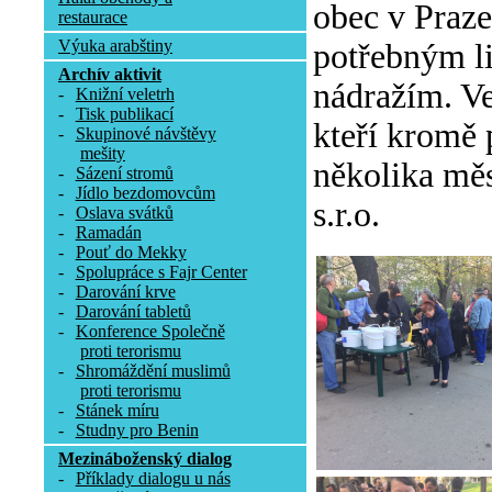
obec v Praze
restaurace
Výuka arabštiny
potřebným l
Archív aktivit
nádražím. Ve
-
Knižní veletrh
-
Tisk publikací
kteří kromě 
-
Skupinové návštěvy
mešity
několika měs
-
Sázení stromů
-
Jídlo bezdomovcům
s.r.o.
-
Oslava svátků
-
Ramadán
-
Pouť do Mekky
-
Spolupráce s Fajr Center
-
Darování krve
-
Darování tabletů
-
Konference Společně
proti terorismu
-
Shromáždění muslimů
proti terorismu
-
Stánek míru
-
Studny pro Benin
Mezináboženský dialog
-
Příklady dialogu u nás