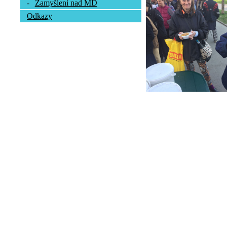
-
Zamyšlení nad MD
Odkazy